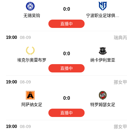
0:0
无锡吴钩
宁波职业足球俱乐
部
直播中
19:00
08-09
瑞典丙
0:0
埃克尔奥雷布罗
纳卡伊利里亚
直播中
19:00
08-09
挪女甲
0:0
阿萨纳女足
特罗姆瑟女足
直播中
19:00
08-09
挪女甲