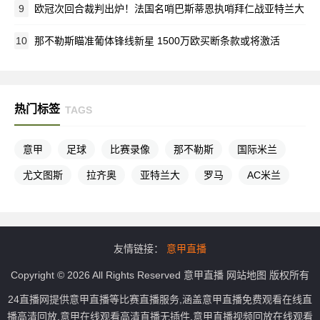
9
欧冠次回合裁判出炉！法国名哨巴斯蒂恩执哨拜仁战亚特兰大
10
那不勒斯瞄准葡体锋线新星 1500万欧买断条款或将激活
热门标签
TAGS
意甲
足球
比赛录像
那不勒斯
国际米兰
尤文图斯
拉齐奥
亚特兰大
罗马
AC米兰
友情链接：
意甲直播
Copyright © 2026 All Rights Reserved
意甲直播
网站地图
版权所有
24直播网提供意甲直播等比赛直播服务,涵盖意甲直播免费观看在线直
播高清回放,意甲在线观看高清直播无插件,意甲直播视频回放在线观看