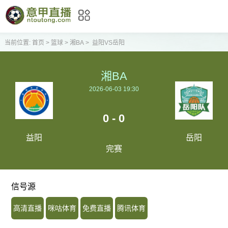
当前位置:
首页
>
篮球
>
湘BA
>
益阳VS岳阳
湘BA
2026-06-03 19:30
0 - 0
益阳
岳阳
完赛
信号源
高清直播
咪咕体育
免费直播
腾讯体育