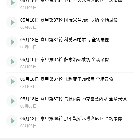
05月18日 意甲第37轮 亚特兰大vs博洛尼亚 全场录像
08月08日
05月18日 意甲第37轮 国际米兰vs维罗纳 全场录像
08月08日
05月18日 意甲第37轮 科莫vs帕尔马 全场录像
08月08日
05月18日 意甲第37轮 萨索洛vs莱切 全场录像
08月08日
05月18日 意甲第37轮 卡利亚里vs都灵 全场录像
08月08日
05月18日 意甲第37轮 乌迪内斯vs克雷莫内塞 全场录像
08月08日
05月12日 意甲第36轮 那不勒斯vs博洛尼亚 全场录像
08月08日