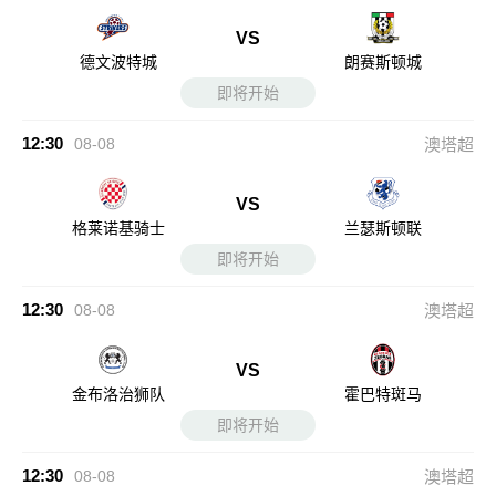
VS
德文波特城
朗赛斯顿城
即将开始
12:30
08-08
澳塔超
VS
格莱诺基骑士
兰瑟斯顿联
即将开始
12:30
08-08
澳塔超
VS
金布洛治狮队
霍巴特斑马
即将开始
12:30
08-08
澳塔超