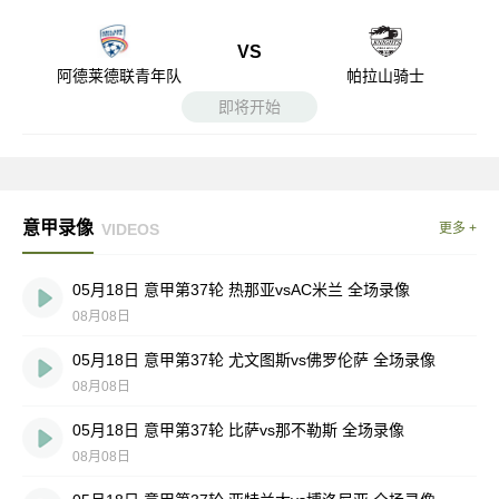
VS
阿德莱德联青年队
帕拉山骑士
即将开始
意甲录像
VIDEOS
更多 +
05月18日 意甲第37轮 热那亚vsAC米兰 全场录像
08月08日
05月18日 意甲第37轮 尤文图斯vs佛罗伦萨 全场录像
08月08日
05月18日 意甲第37轮 比萨vs那不勒斯 全场录像
08月08日