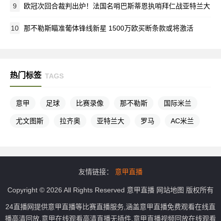
9
欧冠次回合裁判出炉！法国名哨巴斯蒂恩执哨拜仁战亚特兰大
10
那不勒斯瞄准葡体锋线新星 1500万欧买断条款或将激活
热门标签
TAGS
意甲
足球
比赛录像
那不勒斯
国际米兰
尤文图斯
拉齐奥
亚特兰大
罗马
AC米兰
友情链接：
意甲直播
Copyright © 2026 All Rights Reserved
意甲直播
网站地图
版权所有
24直播网提供意甲直播等比赛直播服务,涵盖意甲直播免费观看在线直
播高清回放,意甲在线观看高清直播无插件,意甲直播视频回放在线观看