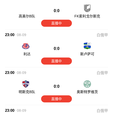
0:0
高美尔B队
FK索利戈尔斯克
直播中
23:00
08-09
白俄甲
0:0
利达
斯卢萨可
直播中
23:00
08-09
白俄甲
0:0
明斯克B队
奥斯特罗维茨
直播中
23:00
08-09
白俄甲