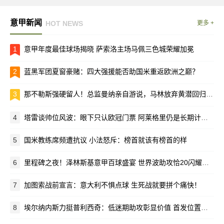
意甲新闻
HOT NEWS
更多 +
1
意甲年度最佳球场揭晓 萨索洛主场马佩三色城荣耀加冕
2
蓝黑军团夏窗豪赌：四大强援能否助国米重返欧洲之巅？
3
那不勒斯强硬留人！总监曼纳亲自游说，马林放弃黄潜回归母队
4
塔雷谈帅位风波：眼下只认欧冠门票 阿莱格里仍是长期计划核心
5
国米教练席频遭抗议 小法怒斥：榜首就该有榜首的样
6
里程碑之夜！泽林斯基意甲百球盛宴 世界波助攻恰20闪耀梅阿查
7
加图索战前宣言：意大利不惧点球 生死战就要拼个痛快！
8
埃尔纳内斯力挺普利西奇：低迷期助攻彰显价值 首发位置该留给他