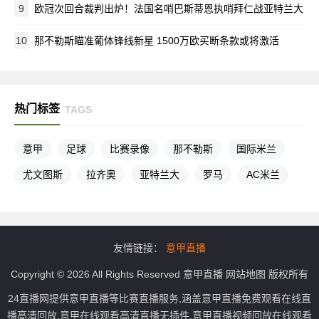
9
欧冠次回合裁判出炉！法国名哨巴斯蒂恩执哨拜仁战亚特兰大
10
那不勒斯瞄准葡体锋线新星 1500万欧买断条款或将激活
热门标签
TAGS
意甲
足球
比赛录像
那不勒斯
国际米兰
尤文图斯
拉齐奥
亚特兰大
罗马
AC米兰
友情链接：
意甲直播
Copyright © 2026 All Rights Reserved
意甲直播
网站地图
版权所有
24直播网提供意甲直播等比赛直播服务,涵盖意甲直播免费观看在线直
播高清回放,意甲在线观看高清直播无插件,意甲直播视频回放在线观看