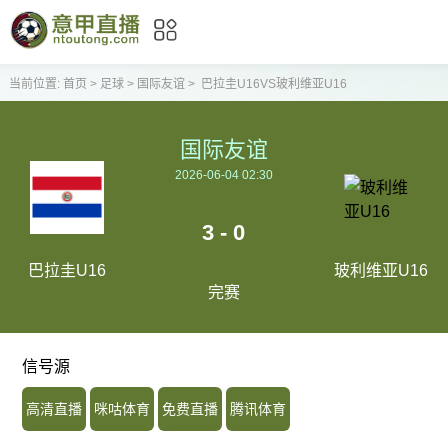
当前位置:
首页
>
足球
>
国际友谊
>
巴拉圭U16VS玻利维亚U16
国际友谊
2026-06-04 02:30
3 - 0
巴拉圭U16
玻利维亚U16
完赛
信号源
高清直播
咪咕体育
免费直播
腾讯体育