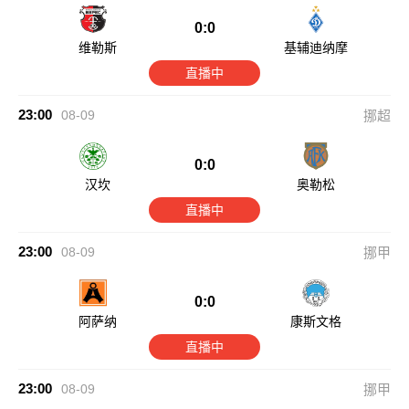
0:0
维勒斯
基辅迪纳摩
直播中
23:00
08-09
挪超
0:0
汉坎
奥勒松
直播中
23:00
08-09
挪甲
0:0
阿萨纳
康斯文格
直播中
23:00
08-09
挪甲