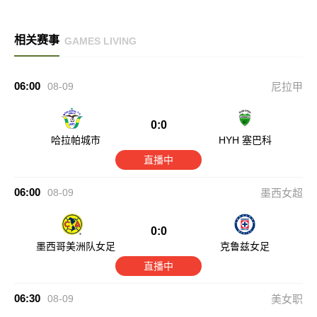
相关赛事
GAMES LIVING
06:00
08-09
尼拉甲
0:0
哈拉帕城市
HYH 塞巴科
直播中
06:00
08-09
墨西女超
0:0
墨西哥美洲队女足
克鲁兹女足
直播中
06:30
08-09
美女职