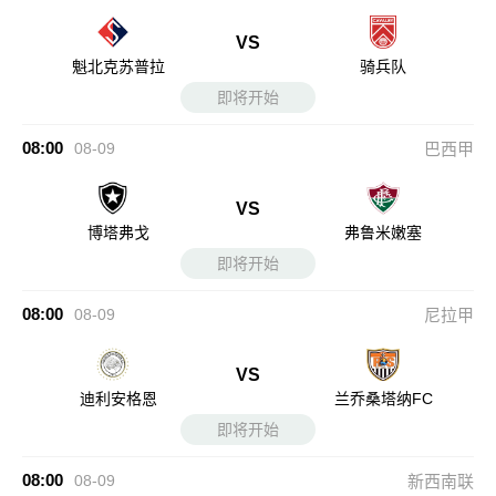
VS
魁北克苏普拉
骑兵队
即将开始
08:00
08-09
巴西甲
VS
博塔弗戈
弗鲁米嫩塞
即将开始
08:00
08-09
尼拉甲
VS
迪利安格恩
兰乔桑塔纳FC
即将开始
08:00
08-09
新西南联