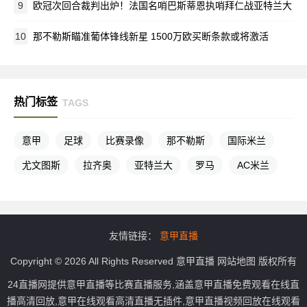
9
欧冠次回合裁判出炉！法国名哨巴斯蒂恩执哨拜仁战亚特兰大
10
那不勒斯瞄准葡体锋线新星 1500万欧买断条款或将激活
热门标签
TAGS
意甲
足球
比赛录像
那不勒斯
国际米兰
尤文图斯
拉齐奥
亚特兰大
罗马
AC米兰
友情链接：
意甲直播
Copyright © 2026 All Rights Reserved
意甲直播
网站地图
版权所有
24直播网提供意甲直播等比赛直播服务,涵盖意甲直播免费观看在线直
播高清回放,意甲在线观看高清直播无插件,意甲直播视频回放在线观看