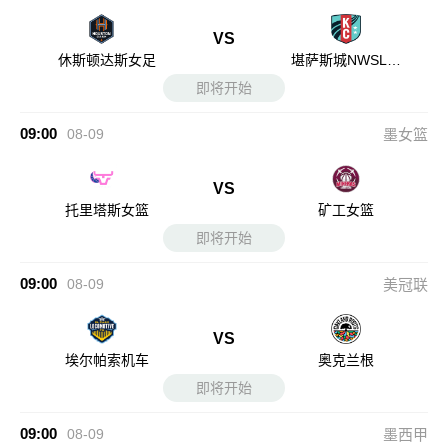
VS
休斯顿达斯女足
堪萨斯城NWSL女
足
即将开始
09:00
08-09
墨女篮
VS
托里塔斯女篮
矿工女篮
即将开始
09:00
08-09
美冠联
VS
埃尔帕索机车
奥克兰根
即将开始
09:00
08-09
墨西甲