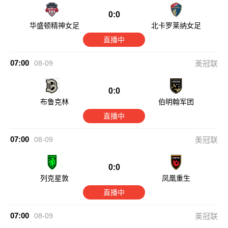
0:0
华盛顿精神女足
北卡罗莱纳女足
直播中
07:00
08-09
美冠联
0:0
布鲁克林
伯明翰军团
直播中
07:00
08-09
美冠联
0:0
列克星敦
凤凰重生
直播中
07:00
08-09
美冠联