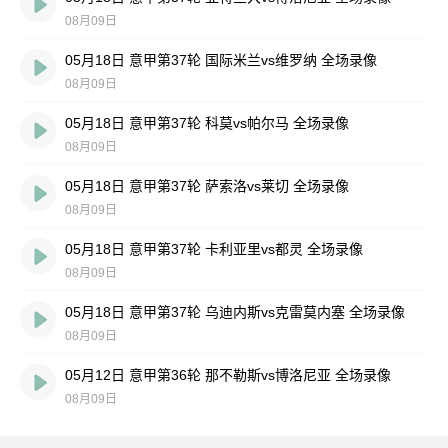
08月09日
05月18日 意甲第37轮 国际米兰vs维罗纳 全场录像
08月09日
05月18日 意甲第37轮 科莫vs帕尔马 全场录像
08月09日
05月18日 意甲第37轮 萨索洛vs莱切 全场录像
08月09日
05月18日 意甲第37轮 卡利亚里vs都灵 全场录像
08月09日
05月18日 意甲第37轮 乌迪内斯vs克雷莫内塞 全场录像
08月09日
05月12日 意甲第36轮 那不勒斯vs博洛尼亚 全场录像
08月09日