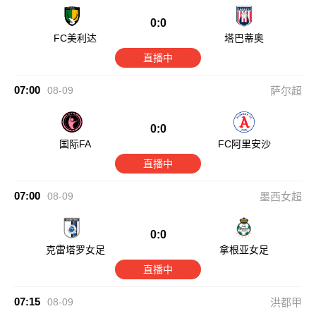
0:0
FC美利达
塔巴蒂奥
直播中
07:00
08-09
萨尔超
0:0
国际FA
FC阿里安沙
直播中
07:00
08-09
墨西女超
0:0
克雷塔罗女足
拿根亚女足
直播中
07:15
08-09
洪都甲