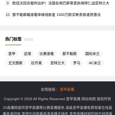
9
欧冠次回合裁判出炉！法国名哨巴斯蒂恩执哨拜仁战亚特兰大
10
那不勒斯瞄准葡体锋线新星 1500万欧买断条款或将激活
热门标签
TAGS
意甲
足球
比赛录像
那不勒斯
国际米兰
尤文图斯
拉齐奥
亚特兰大
罗马
AC米兰
友情链接：
意甲直播
Copyright © 2026 All Rights Reserved
意甲直播
网站地图
版权所有
24直播网提供意甲直播等比赛直播服务,涵盖意甲直播免费观看在线直
播高清回放,意甲在线观看高清直播无插件,意甲直播视频回放在线观看