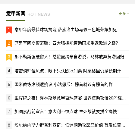
意甲新闻
HOT NEWS
更多 +
1
意甲年度最佳球场揭晓 萨索洛主场马佩三色城荣耀加冕
2
蓝黑军团夏窗豪赌：四大强援能否助国米重返欧洲之巅？
3
那不勒斯强硬留人！总监曼纳亲自游说，马林放弃黄潜回归母队
4
塔雷谈帅位风波：眼下只认欧冠门票 阿莱格里仍是长期计划核心
5
国米教练席频遭抗议 小法怒斥：榜首就该有榜首的样
6
里程碑之夜！泽林斯基意甲百球盛宴 世界波助攻恰20闪耀梅阿查
7
加图索战前宣言：意大利不惧点球 生死战就要拼个痛快！
8
埃尔纳内斯力挺普利西奇：低迷期助攻彰显价值 首发位置该留给他