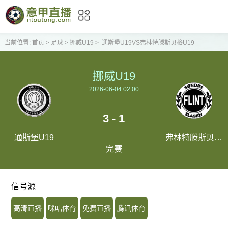
当前位置:
首页
>
足球
>
挪威U19
>
通斯堡U19VS弗林特滕斯贝格U19
挪威U19
2026-06-04 02:00
3 - 1
通斯堡U19
弗林特滕斯贝格
完赛
U19
信号源
高清直播
咪咕体育
免费直播
腾讯体育