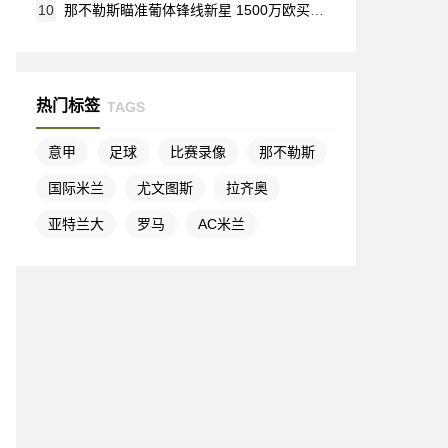
10
那不勒斯瞄准葡体锋线新星 1500万欧买断条款或将激活
热门标签
TAGS
意甲
足球
比赛录像
那不勒斯
国际米兰
尤文图斯
拉齐奥
亚特兰大
罗马
AC米兰