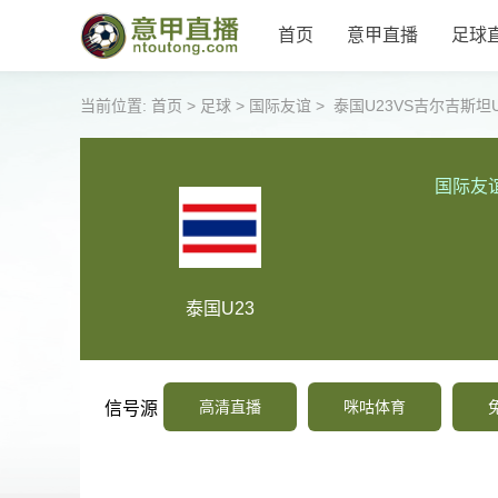
首页
意甲直播
足球
当前位置:
首页
>
足球
>
国际友谊
>
泰国U23VS吉尔吉斯坦U
国际友
泰国U23
高清直播
咪咕体育
信号源