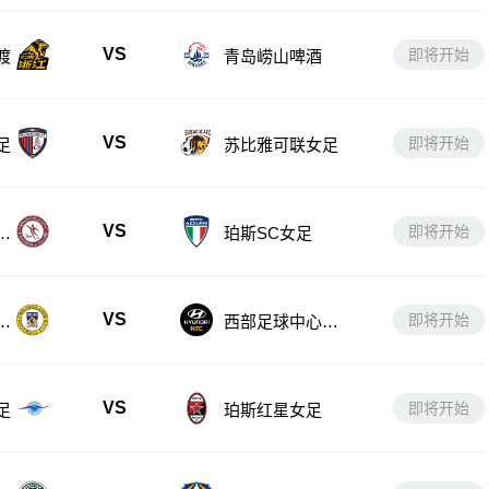
VS
即将开始
渡
青岛崂山啤酒
VS
即将开始
足
苏比雅可联女足
VS
即将开始
女
珀斯SC女足
VS
即将开始
学
西部足球中心女
足
VS
即将开始
足
珀斯红星女足