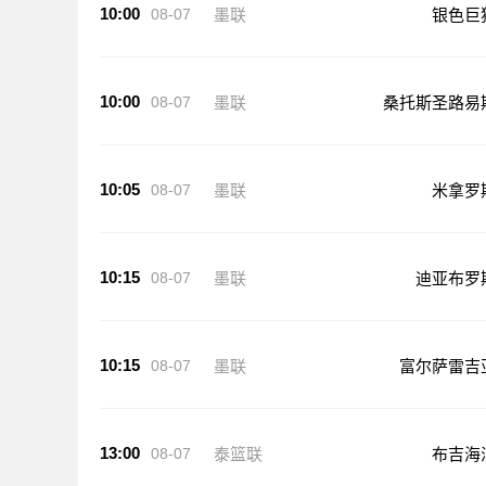
10:00
08-07
墨联
银色巨
10:00
08-07
墨联
桑托斯圣路易
10:05
08-07
墨联
米拿罗
10:15
08-07
墨联
迪亚布罗
10:15
08-07
墨联
富尔萨雷吉
13:00
08-07
泰篮联
布吉海