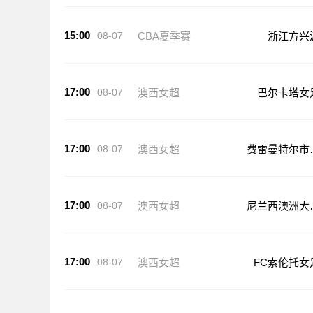
15:00
08-07
CBA夏季赛
浙江方兴
17:00
08-07
澳西女超
巴尔卡塔女
17:00
08-07
澳西女超
费雷曼特尔市
足
17:00
08-07
澳西女超
尼兰西澳洲大
女足
17:00
08-07
澳西女超
FC索伦托女