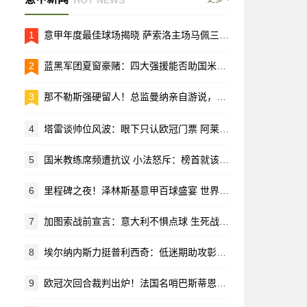
1
意甲年度最佳球场揭晓 萨索洛主场马佩三色城荣耀加冕
2
蓝黑军团夏窗豪赌：四大强援能否助国米重返欧洲之巅？
3
那不勒斯强硬留人！总监曼纳亲自游说，马林放弃黄潜回归母队
4
塔雷谈帅位风波：眼下只认欧冠门票 阿莱格里仍是长期计划核心
5
国米教练席频遭抗议 小法怒斥：榜首就该有榜首的样
6
里程碑之夜！泽林斯基意甲百球盛宴 世界波助攻恰20闪耀梅阿查
7
加图索战前宣言：意大利不惧点球 生死战就要拼个痛快！
8
埃尔纳内斯力挺普利西奇：低迷期助攻彰显价值 首发位置该留给他
9
欧冠次回合裁判出炉！法国名哨巴斯蒂恩执哨拜仁战亚特兰大