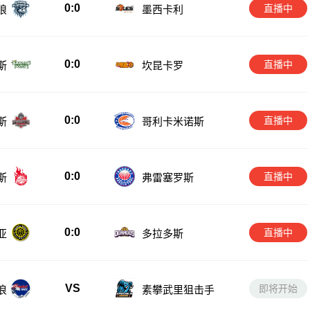
0:0
直播中
狼
墨西卡利
0:0
直播中
斯
坎昆卡罗
0:0
直播中
斯
哥利卡米诺斯
0:0
直播中
斯
弗雷塞罗斯
0:0
直播中
亚
多拉多斯
VS
即将开始
浪
素攀武里狙击手