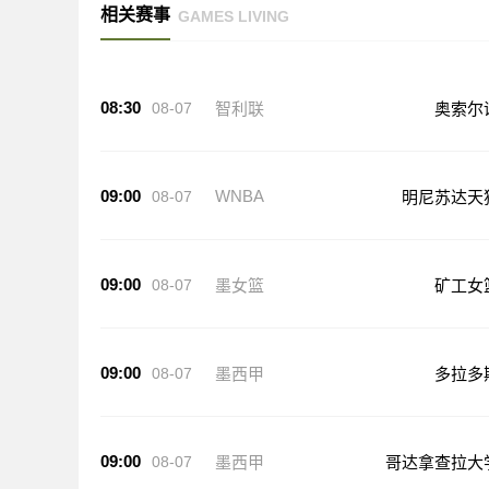
相关赛事
GAMES LIVING
08:30
08-07
智利联
奥索尔
09:00
WNBA
08-07
明尼苏达天
09:00
08-07
墨女篮
矿工女
09:00
08-07
墨西甲
多拉多
09:00
08-07
墨西甲
哥达拿查拉大