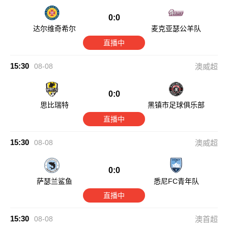
0:0
达尔维奇希尔
麦克亚瑟公羊队
直播中
15:30
08-08
澳威超
0:0
思比瑞特
黑镇市足球俱乐部
直播中
15:30
08-08
澳威超
0:0
萨瑟兰鲨鱼
悉尼FC青年队
直播中
15:30
08-08
澳首超