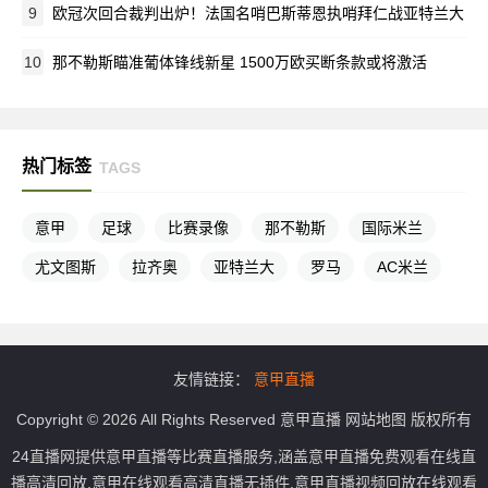
9
欧冠次回合裁判出炉！法国名哨巴斯蒂恩执哨拜仁战亚特兰大
10
那不勒斯瞄准葡体锋线新星 1500万欧买断条款或将激活
热门标签
TAGS
意甲
足球
比赛录像
那不勒斯
国际米兰
尤文图斯
拉齐奥
亚特兰大
罗马
AC米兰
友情链接：
意甲直播
Copyright © 2026 All Rights Reserved
意甲直播
网站地图
版权所有
24直播网提供意甲直播等比赛直播服务,涵盖意甲直播免费观看在线直
播高清回放,意甲在线观看高清直播无插件,意甲直播视频回放在线观看