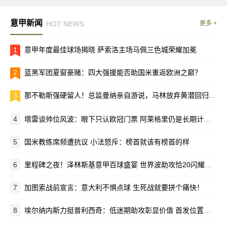
意甲新闻
HOT NEWS
更多 +
1
意甲年度最佳球场揭晓 萨索洛主场马佩三色城荣耀加冕
2
蓝黑军团夏窗豪赌：四大强援能否助国米重返欧洲之巅？
3
那不勒斯强硬留人！总监曼纳亲自游说，马林放弃黄潜回归母队
4
塔雷谈帅位风波：眼下只认欧冠门票 阿莱格里仍是长期计划核心
5
国米教练席频遭抗议 小法怒斥：榜首就该有榜首的样
6
里程碑之夜！泽林斯基意甲百球盛宴 世界波助攻恰20闪耀梅阿查
7
加图索战前宣言：意大利不惧点球 生死战就要拼个痛快！
8
埃尔纳内斯力挺普利西奇：低迷期助攻彰显价值 首发位置该留给他