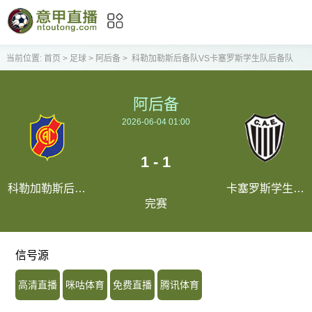
当前位置:
首页
>
足球
>
阿后备
>
科勒加勒斯后备队VS卡塞罗斯学生队后备队
阿后备
2026-06-04 01:00
1 - 1
科勒加勒斯后备
卡塞罗斯学生队
完赛
队
后备队
信号源
高清直播
咪咕体育
免费直播
腾讯体育