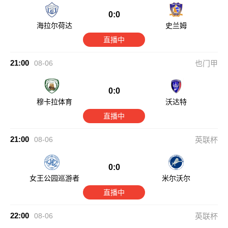
0:0
海拉尔荷达
史兰姆
直播中
21:00
08-06
也门甲
0:0
穆卡拉体育
沃达特
直播中
21:00
08-06
英联杯
0:0
女王公园巡游者
米尔沃尔
直播中
22:00
08-06
英联杯