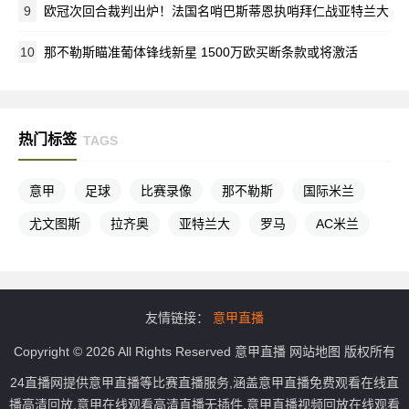
9
欧冠次回合裁判出炉！法国名哨巴斯蒂恩执哨拜仁战亚特兰大
10
那不勒斯瞄准葡体锋线新星 1500万欧买断条款或将激活
热门标签
TAGS
意甲
足球
比赛录像
那不勒斯
国际米兰
尤文图斯
拉齐奥
亚特兰大
罗马
AC米兰
友情链接：
意甲直播
Copyright © 2026 All Rights Reserved
意甲直播
网站地图
版权所有
24直播网提供意甲直播等比赛直播服务,涵盖意甲直播免费观看在线直
播高清回放,意甲在线观看高清直播无插件,意甲直播视频回放在线观看