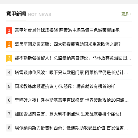
意甲新闻
HOT NEWS
更多 +
1
意甲年度最佳球场揭晓 萨索洛主场马佩三色城荣耀加冕
2
蓝黑军团夏窗豪赌：四大强援能否助国米重返欧洲之巅？
3
那不勒斯强硬留人！总监曼纳亲自游说，马林放弃黄潜回归母队
4
塔雷谈帅位风波：眼下只认欧冠门票 阿莱格里仍是长期计划核心
5
国米教练席频遭抗议 小法怒斥：榜首就该有榜首的样
6
里程碑之夜！泽林斯基意甲百球盛宴 世界波助攻恰20闪耀梅阿查
7
加图索战前宣言：意大利不惧点球 生死战就要拼个痛快！
8
埃尔纳内斯力挺普利西奇：低迷期助攻彰显价值 首发位置该留给他