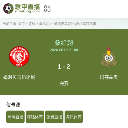
当前位置:
首页
>
足球
>
桑给超
>
姆温贝马昆比城VS玛芬兹奥
桑给超
2026-06-03 21:00
1 - 2
姆温贝马昆比城
玛芬兹奥
完赛
信号源
高清直播
咪咕体育
免费直播
腾讯体育