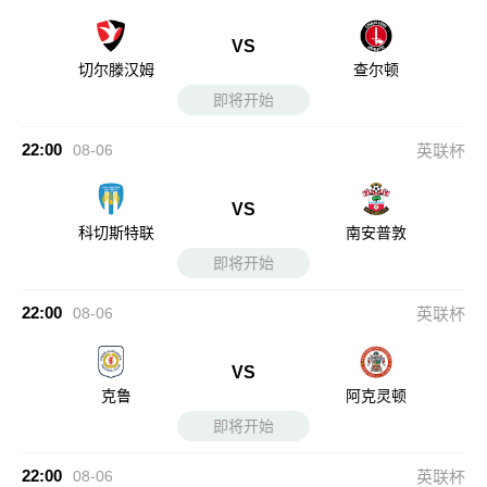
VS
切尔滕汉姆
查尔顿
即将开始
22:00
08-06
英联杯
VS
科切斯特联
南安普敦
即将开始
22:00
08-06
英联杯
VS
克鲁
阿克灵顿
即将开始
22:00
08-06
英联杯