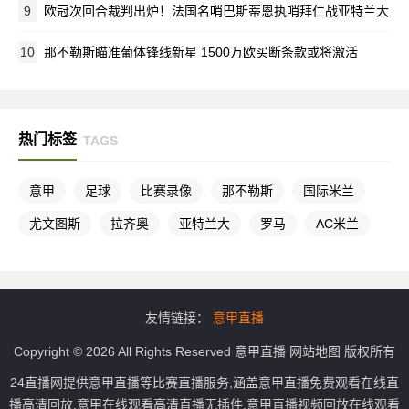
9
欧冠次回合裁判出炉！法国名哨巴斯蒂恩执哨拜仁战亚特兰大
10
那不勒斯瞄准葡体锋线新星 1500万欧买断条款或将激活
热门标签
TAGS
意甲
足球
比赛录像
那不勒斯
国际米兰
尤文图斯
拉齐奥
亚特兰大
罗马
AC米兰
友情链接：
意甲直播
Copyright © 2026 All Rights Reserved
意甲直播
网站地图
版权所有
24直播网提供意甲直播等比赛直播服务,涵盖意甲直播免费观看在线直
播高清回放,意甲在线观看高清直播无插件,意甲直播视频回放在线观看