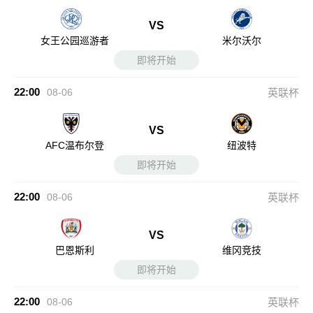
VS
女王公园巡游者
米尔沃尔
即将开始
22:00
08-06
英联杯
VS
AFC温布尔登
纽波特
即将开始
22:00
08-06
英联杯
VS
巴恩斯利
维冈竞技
即将开始
22:00
08-06
英联杯