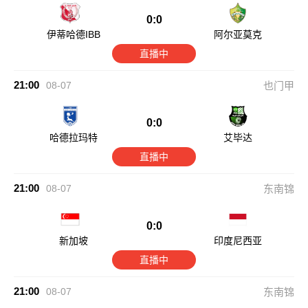
0:0
伊蒂哈德IBB
阿尔亚莫克
直播中
21:00
08-07
也门甲
0:0
哈德拉玛特
艾毕达
直播中
21:00
08-07
东南锦
0:0
新加坡
印度尼西亚
直播中
21:00
08-07
东南锦