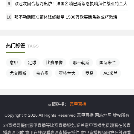
9
欧冠次回合裁判出炉！法国名哨巴斯蒂恩执哨拜仁战亚特兰大
10
那不勒斯瞄准葡体锋线新星 1500万欧买断条款或将激活
热门标签
TAGS
意甲
足球
比赛录像
那不勒斯
国际米兰
尤文图斯
拉齐奥
亚特兰大
罗马
AC米兰
友情链接：
意甲直播
Copyright © 2026 All Rights Reserved
意甲直播
网站地图
版权所有
24直播网提供意甲直播等比赛直播服务,涵盖意甲直播免费观看在线直
播高清回放,意甲在线观看高清直播无插件,意甲直播视频回放在线观看