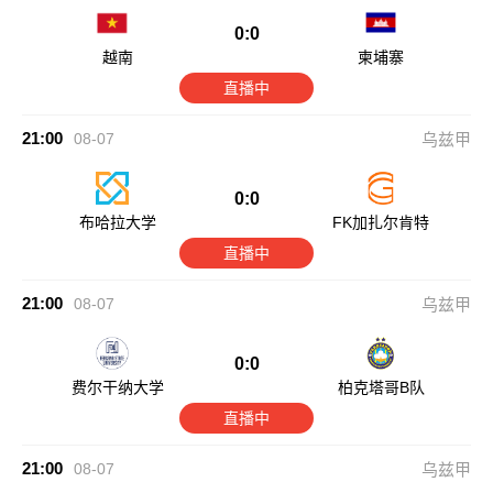
0:0
越南
柬埔寨
直播中
21:00
08-07
乌兹甲
0:0
布哈拉大学
FK加扎尔肯特
直播中
21:00
08-07
乌兹甲
0:0
费尔干纳大学
柏克塔哥B队
直播中
21:00
08-07
乌兹甲