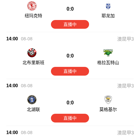
0:0
纽玛克特
耶龙加
直播中
14:00
08-08
澳昆甲3
0:0
北布里斯班
格拉瓦特山
直播中
14:00
08-08
澳昆甲3
0:0
北湖联
莫格基尔
直播中
14:00
08-08
澳昆甲3