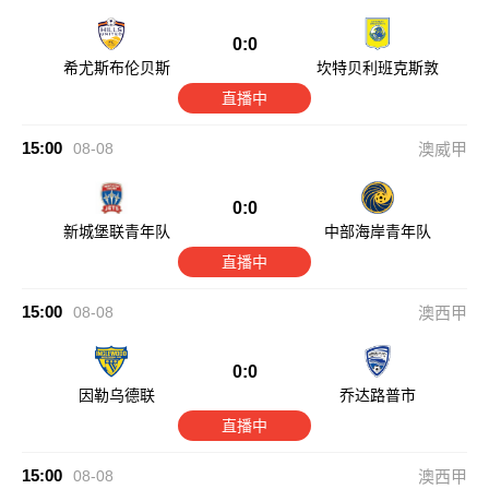
0:0
希尤斯布伦贝斯
坎特贝利班克斯敦
直播中
15:00
08-08
澳威甲
0:0
新城堡联青年队
中部海岸青年队
直播中
15:00
08-08
澳西甲
0:0
因勒乌德联
乔达路普市
直播中
15:00
08-08
澳西甲