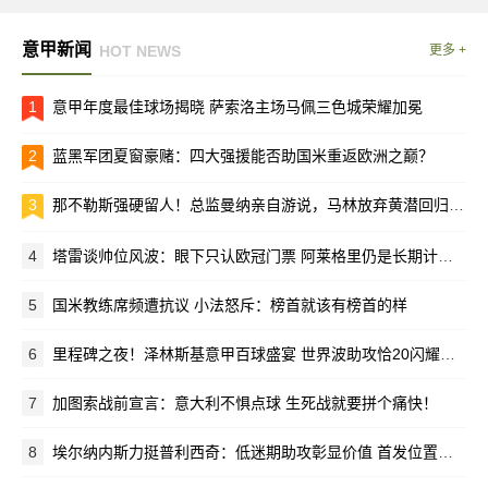
意甲新闻
HOT NEWS
更多 +
1
意甲年度最佳球场揭晓 萨索洛主场马佩三色城荣耀加冕
2
蓝黑军团夏窗豪赌：四大强援能否助国米重返欧洲之巅？
3
那不勒斯强硬留人！总监曼纳亲自游说，马林放弃黄潜回归母队
4
塔雷谈帅位风波：眼下只认欧冠门票 阿莱格里仍是长期计划核心
5
国米教练席频遭抗议 小法怒斥：榜首就该有榜首的样
6
里程碑之夜！泽林斯基意甲百球盛宴 世界波助攻恰20闪耀梅阿查
7
加图索战前宣言：意大利不惧点球 生死战就要拼个痛快！
8
埃尔纳内斯力挺普利西奇：低迷期助攻彰显价值 首发位置该留给他