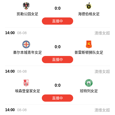
0:0
凯勒公园女足
海德伯格女足
直播中
14:00
08-08
澳维女超
0:0
墨尔本城青年女足
普雷斯顿狮队女足
直播中
14:00
08-08
澳维女超
0:0
埃森登皇家女足
班特列女足
直播中
14:00
08-08
澳维女超