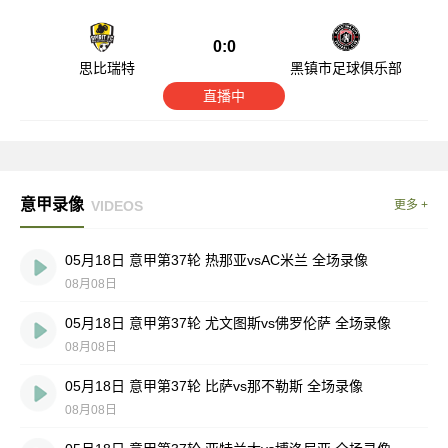
0:0
思比瑞特
黑镇市足球俱乐部
直播中
意甲录像
VIDEOS
更多 +
05月18日 意甲第37轮 热那亚vsAC米兰 全场录像
08月08日
05月18日 意甲第37轮 尤文图斯vs佛罗伦萨 全场录像
08月08日
05月18日 意甲第37轮 比萨vs那不勒斯 全场录像
08月08日