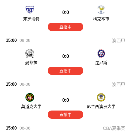
0:0
弗罗瑞特
科克本市
直播中
15:00
08-08
澳西甲
0:0
曼都拉
昆尼斯
直播中
15:00
08-08
澳西甲
0:0
莫道克大学
尼兰西澳洲大学
直播中
15:00
08-08
CBA夏季赛