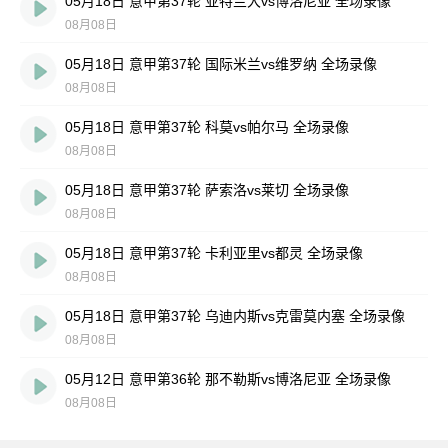
05月18日 意甲第37轮 亚特兰大vs博洛尼亚 全场录像
08月08日
05月18日 意甲第37轮 国际米兰vs维罗纳 全场录像
08月08日
05月18日 意甲第37轮 科莫vs帕尔马 全场录像
08月08日
05月18日 意甲第37轮 萨索洛vs莱切 全场录像
08月08日
05月18日 意甲第37轮 卡利亚里vs都灵 全场录像
08月08日
05月18日 意甲第37轮 乌迪内斯vs克雷莫内塞 全场录像
08月08日
05月12日 意甲第36轮 那不勒斯vs博洛尼亚 全场录像
08月08日