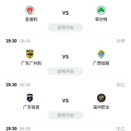
VS
圣保利
菲尔特
即将开始
19:30
08-09
中甲
VS
广东广州豹
广西恒宸
即将开始
19:30
08-09
中乙
VS
广东铭途
温州职业
即将开始
19:30
08-09
中乙