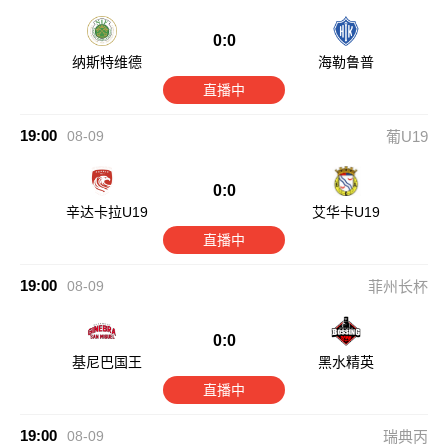
0:0
纳斯特维德
海勒鲁普
直播中
19:00
08-09
葡U19
0:0
辛达卡拉U19
艾华卡U19
直播中
19:00
08-09
菲州长杯
0:0
基尼巴国王
黑水精英
直播中
19:00
08-09
瑞典丙