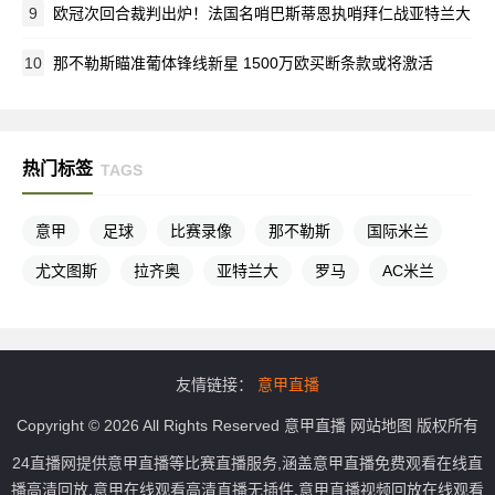
9
欧冠次回合裁判出炉！法国名哨巴斯蒂恩执哨拜仁战亚特兰大
10
那不勒斯瞄准葡体锋线新星 1500万欧买断条款或将激活
热门标签
TAGS
意甲
足球
比赛录像
那不勒斯
国际米兰
尤文图斯
拉齐奥
亚特兰大
罗马
AC米兰
友情链接：
意甲直播
Copyright © 2026 All Rights Reserved
意甲直播
网站地图
版权所有
24直播网提供意甲直播等比赛直播服务,涵盖意甲直播免费观看在线直
播高清回放,意甲在线观看高清直播无插件,意甲直播视频回放在线观看