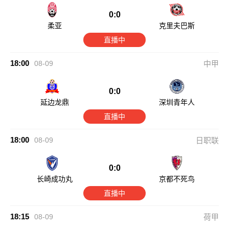
0:0
柔亚
克里夫巴斯
直播中
18:00
08-09
中甲
0:0
延边龙鼎
深圳青年人
直播中
18:00
08-09
日职联
0:0
长崎成功丸
京都不死鸟
直播中
18:15
08-09
荷甲