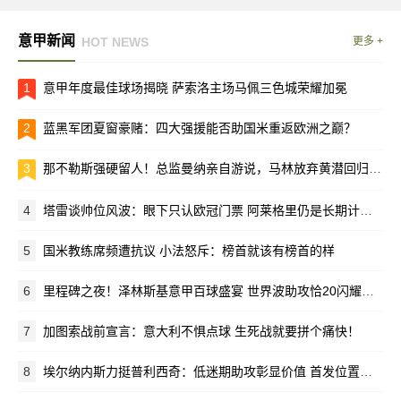
意甲新闻
HOT NEWS
更多 +
1
意甲年度最佳球场揭晓 萨索洛主场马佩三色城荣耀加冕
2
蓝黑军团夏窗豪赌：四大强援能否助国米重返欧洲之巅？
3
那不勒斯强硬留人！总监曼纳亲自游说，马林放弃黄潜回归母队
4
塔雷谈帅位风波：眼下只认欧冠门票 阿莱格里仍是长期计划核心
5
国米教练席频遭抗议 小法怒斥：榜首就该有榜首的样
6
里程碑之夜！泽林斯基意甲百球盛宴 世界波助攻恰20闪耀梅阿查
7
加图索战前宣言：意大利不惧点球 生死战就要拼个痛快！
8
埃尔纳内斯力挺普利西奇：低迷期助攻彰显价值 首发位置该留给他