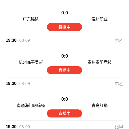
0:0
广东铭途
温州职业
直播中
19:30
08-09
中乙
0:0
杭州临平吴越
贵州贵阳竞技
直播中
19:30
08-09
中乙
0:0
南通海门珂缔缘
青岛红狮
直播中
19:30
08-09
比甲