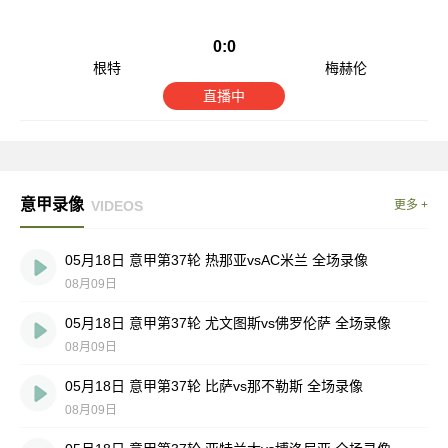
0:0
根特
梅赫伦
直播中
意甲录像
VIDEOS
更多 +
05月18日 意甲第37轮 热那亚vsAC米兰 全场录像
08月09日
05月18日 意甲第37轮 尤文图斯vs佛罗伦萨 全场录像
08月09日
05月18日 意甲第37轮 比萨vs那不勒斯 全场录像
08月09日