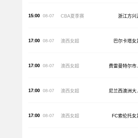
15:00
08-07
CBA夏季赛
浙江方兴
17:00
08-07
澳西女超
巴尔卡塔女
17:00
08-07
澳西女超
费雷曼特尔市
足
17:00
08-07
澳西女超
尼兰西澳洲大
女足
17:00
08-07
澳西女超
FC索伦托女