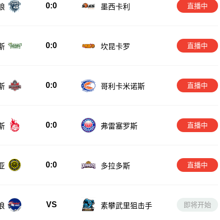
0:0
直播中
狼
墨西卡利
0:0
直播中
斯
坎昆卡罗
0:0
直播中
斯
哥利卡米诺斯
0:0
直播中
斯
弗雷塞罗斯
0:0
直播中
亚
多拉多斯
VS
即将开始
浪
素攀武里狙击手