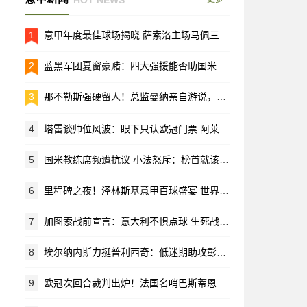
1
意甲年度最佳球场揭晓 萨索洛主场马佩三色城荣耀加冕
2
蓝黑军团夏窗豪赌：四大强援能否助国米重返欧洲之巅？
3
那不勒斯强硬留人！总监曼纳亲自游说，马林放弃黄潜回归母队
4
塔雷谈帅位风波：眼下只认欧冠门票 阿莱格里仍是长期计划核心
5
国米教练席频遭抗议 小法怒斥：榜首就该有榜首的样
6
里程碑之夜！泽林斯基意甲百球盛宴 世界波助攻恰20闪耀梅阿查
7
加图索战前宣言：意大利不惧点球 生死战就要拼个痛快！
8
埃尔纳内斯力挺普利西奇：低迷期助攻彰显价值 首发位置该留给他
9
欧冠次回合裁判出炉！法国名哨巴斯蒂恩执哨拜仁战亚特兰大