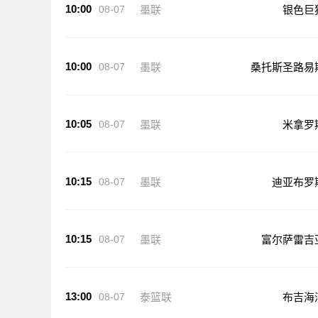
10:00
08-07
墨联
银色巨
10:00
08-07
墨联
桑托斯圣路易
10:05
08-07
墨联
米拿罗
10:15
08-07
墨联
迪亚布罗
10:15
08-07
墨联
富尔萨雷吉
13:00
08-07
泰篮联
布吉海