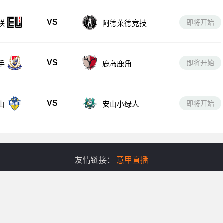
VS
即将开始
联
阿德莱德竞技
VS
即将开始
手
鹿岛鹿角
VS
即将开始
山
安山小绿人
友情链接：
意甲直播
Copyright © 2026 All Rights Reserved
意甲直播
网站地图
版权所有
观看在线直播高清回放,意甲在线观看高清直播无插件,意甲直播视频回放
播信号和视频内容，如有侵犯您的权益请联系我们，我们会第一时间处理