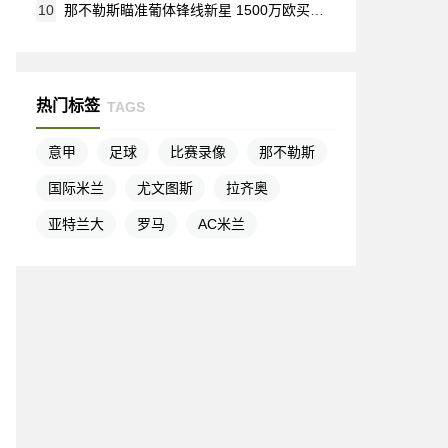
10
那不勒斯瞄准葡体锋线新星 1500万欧买断条款或将激活
热门标签
TAGS
意甲
足球
比赛录像
那不勒斯
国际米兰
尤文图斯
拉齐奥
亚特兰大
罗马
AC米兰