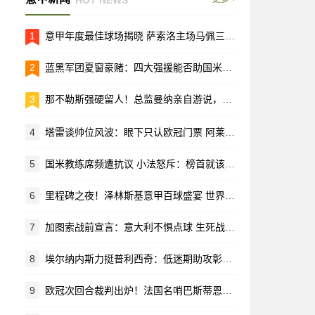
1
意甲年度最佳球场揭晓 萨索洛主场马佩三色城荣耀加冕
2
蓝黑军团夏窗豪赌：四大强援能否助国米重返欧洲之巅？
3
那不勒斯强硬留人！总监曼纳亲自游说，马林放弃黄潜回归母队
4
塔雷谈帅位风波：眼下只认欧冠门票 阿莱格里仍是长期计划核心
5
国米教练席频遭抗议 小法怒斥：榜首就该有榜首的样
6
里程碑之夜！泽林斯基意甲百球盛宴 世界波助攻恰20闪耀梅阿查
7
加图索战前宣言：意大利不惧点球 生死战就要拼个痛快！
8
埃尔纳内斯力挺普利西奇：低迷期助攻彰显价值 首发位置该留给他
9
欧冠次回合裁判出炉！法国名哨巴斯蒂恩执哨拜仁战亚特兰大