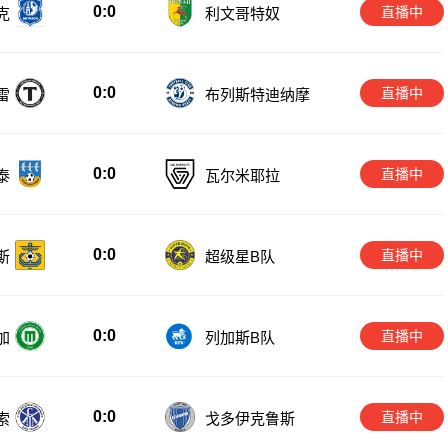
0:0
直播中
克
利文哥特奴
0:0
直播中
雷
布列斯特迪纳摩
0:0
直播中
泰
瓦尔米耶拉
0:0
直播中
斯
超级星B队
0:0
直播中
加
列加斯B队
0:0
直播中
索
戈多伊克鲁斯