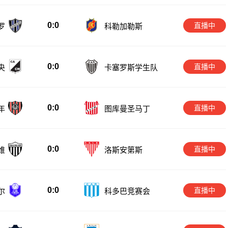
0:0
直播中
罗
科勒加勒斯
0:0
直播中
央
卡塞罗斯学生队
0:0
直播中
年
图库曼圣马丁
0:0
直播中
维
洛斯安第斯
0:0
直播中
尔
科多巴竞赛会