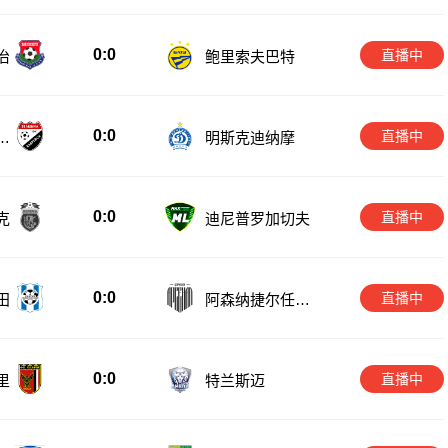
0:0
直播中
治
鲍里索夫巴特
0:0
直播中
伊
明斯克迪纳摩
0:0
直播中
克
迪尼普罗加切夫
0:0
直播中
田
阿森纳捷尔任斯
克
0:0
直播中
里
特兰斯迈