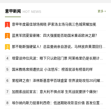
意甲新闻
HOT NEWS
更多 +
1
意甲年度最佳球场揭晓 萨索洛主场马佩三色城荣耀加冕
2
蓝黑军团夏窗豪赌：四大强援能否助国米重返欧洲之巅？
3
那不勒斯强硬留人！总监曼纳亲自游说，马林放弃黄潜回归母队
4
塔雷谈帅位风波：眼下只认欧冠门票 阿莱格里仍是长期计划核心
5
国米教练席频遭抗议 小法怒斥：榜首就该有榜首的样
6
里程碑之夜！泽林斯基意甲百球盛宴 世界波助攻恰20闪耀梅阿查
7
加图索战前宣言：意大利不惧点球 生死战就要拼个痛快！
8
埃尔纳内斯力挺普利西奇：低迷期助攻彰显价值 首发位置该留给他