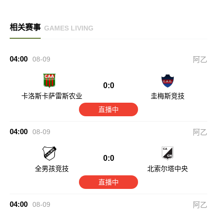
相关赛事
GAMES LIVING
04:00
08-09
阿乙
0:0
卡洛斯卡萨雷斯农业
圭梅斯竞技
直播中
04:00
08-09
阿乙
0:0
全男孩竞技
北索尔塔中央
直播中
04:00
08-09
阿乙