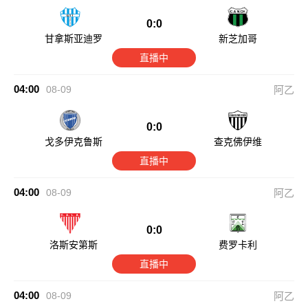
0:0
甘拿斯亚迪罗
新芝加哥
直播中
04:00
08-09
阿乙
0:0
戈多伊克鲁斯
查克佛伊维
直播中
04:00
08-09
阿乙
0:0
洛斯安第斯
费罗卡利
直播中
04:00
08-09
阿乙