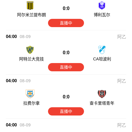
0:0
阿尔米兰提布朗
博利瓦尔
直播中
04:00
08-09
阿乙
0:0
阿特兰大竞技
CA坦波利
直播中
04:00
08-09
阿乙
0:0
拉费尔拿
查卡里塔青年
直播中
04:00
08-09
阿乙