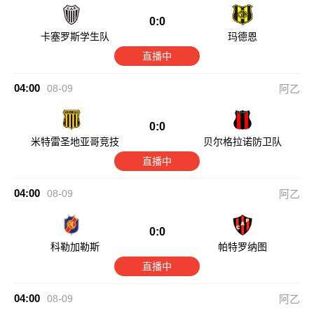
0:0
卡塞罗斯学生队
玛德恩
直播中
04:00
08-09
阿乙
0:0
米特雷圣地亚哥竞技
贝尔格拉诺防卫队
直播中
04:00
08-09
阿乙
0:0
科勒加勒斯
帕特罗纳图
直播中
04:00
08-09
阿乙