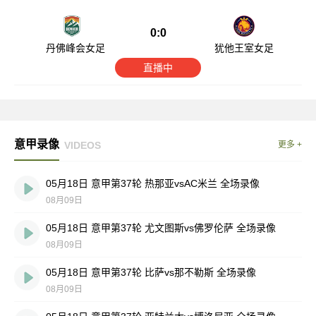
0:0
丹佛峰会女足
犹他王室女足
直播中
意甲录像
VIDEOS
更多 +
05月18日 意甲第37轮 热那亚vsAC米兰 全场录像
08月09日
05月18日 意甲第37轮 尤文图斯vs佛罗伦萨 全场录像
08月09日
05月18日 意甲第37轮 比萨vs那不勒斯 全场录像
08月09日