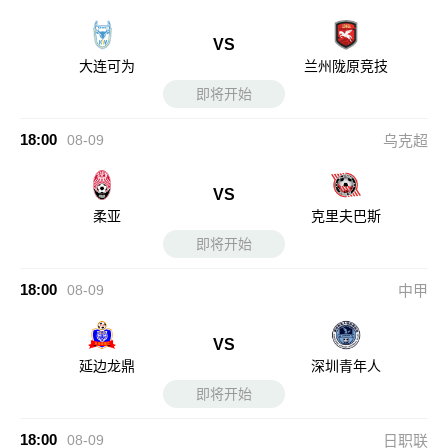
VS
大连可为
兰州陇原竞技
即将开始
18:00
08-09
乌克超
VS
柔亚
克里夫巴斯
即将开始
18:00
08-09
中甲
VS
延边龙鼎
深圳青年人
即将开始
18:00
08-09
日职联