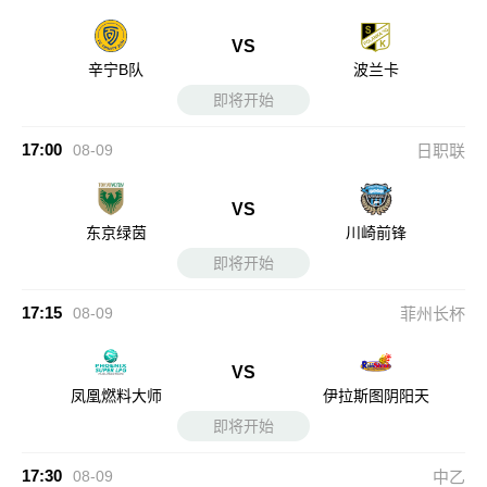
VS
辛宁B队
波兰卡
即将开始
17:00
08-09
日职联
VS
东京绿茵
川崎前锋
即将开始
17:15
08-09
菲州长杯
VS
凤凰燃料大师
伊拉斯图阴阳天
即将开始
17:30
08-09
中乙