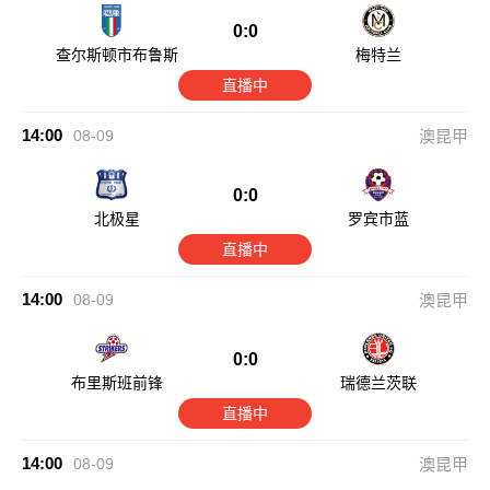
0:0
查尔斯顿市布鲁斯
梅特兰
直播中
14:00
08-09
澳昆甲
0:0
北极星
罗宾市蓝
直播中
14:00
08-09
澳昆甲
0:0
布里斯班前锋
瑞德兰茨联
直播中
14:00
08-09
澳昆甲