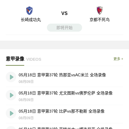
VS
长崎成功丸
京都不死鸟
即将开始
意甲录像
VIDEOS
更多 +
05月18日 意甲第37轮 热那亚vsAC米兰 全场录像
08月09日
05月18日 意甲第37轮 尤文图斯vs佛罗伦萨 全场录像
08月09日
05月18日 意甲第37轮 比萨vs那不勒斯 全场录像
08月09日