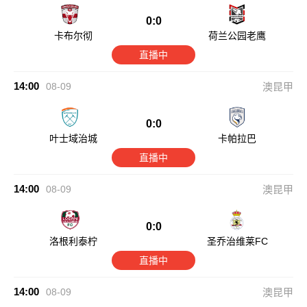
0:0
卡布尔彻
荷兰公园老鹰
直播中
14:00
08-09
澳昆甲
0:0
叶士域治城
卡帕拉巴
直播中
14:00
08-09
澳昆甲
0:0
洛根利泰柠
圣乔治维莱FC
直播中
14:00
08-09
澳昆甲