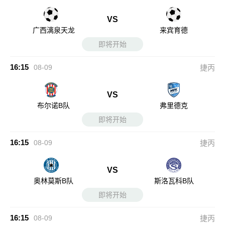
VS
广西漓泉天龙
来宾育德
即将开始
16:15
08-09
捷丙
VS
布尔诺B队
弗里德克
即将开始
16:15
08-09
捷丙
VS
奥林莫斯B队
斯洛瓦科B队
即将开始
16:15
08-09
捷丙