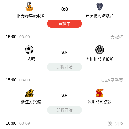
0:0
阳光海岸流浪者
布罗德海滩联合
直播中
15:00
08-09
大冠杯
VS
莱城
图帕帕马莱伦加
即将开始
15:00
08-09
CBA夏季赛
VS
浙江方兴渡
深圳马可波罗
即将开始
16:00
08-09
澳昆甲2