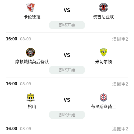
VS
卡伦德拉
佛吉尼亚联
即将开始
16:00
08-09
澳昆甲2
VS
摩顿城精英后备队
米切尔顿
即将开始
16:00
08-09
澳昆甲2
VS
松山
布里斯班骑士
即将开始
16:00
08-09
澳昆甲2