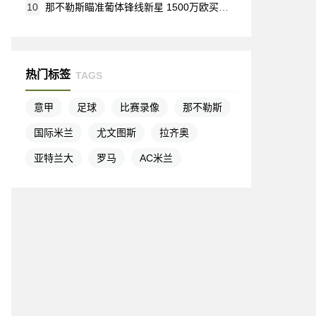
10
那不勒斯瞄准葡体锋线新星 1500万欧买断条款或将激活
热门标签
TAGS
意甲
足球
比赛录像
那不勒斯
国际米兰
尤文图斯
拉齐奥
亚特兰大
罗马
AC米兰