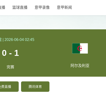
直播
篮球直播
意甲录像
意甲新闻
谊
|
2026-06-04 02:45
0 - 1
阿尔及利亚
完赛
免费直播
腾讯体育