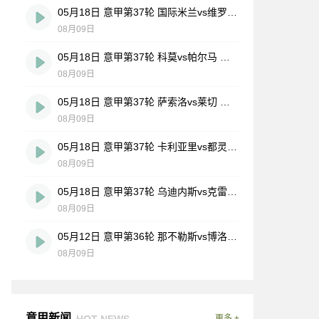
05月18日 意甲第37轮 国际米兰vs维罗纳 全场录像
08月09日
05月18日 意甲第37轮 科莫vs帕尔马 全场录像
08月09日
05月18日 意甲第37轮 萨索洛vs莱切 全场录像
08月09日
05月18日 意甲第37轮 卡利亚里vs都灵 全场录像
08月09日
05月18日 意甲第37轮 乌迪内斯vs克雷莫内塞 全场录像
08月09日
05月12日 意甲第36轮 那不勒斯vs博洛尼亚 全场录像
08月09日
意甲新闻
HOT NEWS
更多 +