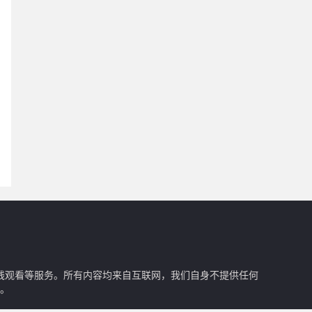
在线观看等服务。所有内容均来自互联网，我们自身不提供任何
。