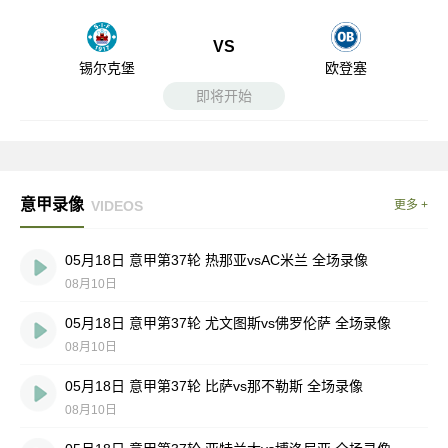
VS
锡尔克堡
欧登塞
即将开始
意甲录像
VIDEOS
更多 +
05月18日 意甲第37轮 热那亚vsAC米兰 全场录像
08月10日
05月18日 意甲第37轮 尤文图斯vs佛罗伦萨 全场录像
08月10日
05月18日 意甲第37轮 比萨vs那不勒斯 全场录像
08月10日