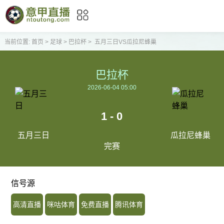
当前位置:
首页
>
足球
>
巴拉杯
>
五月三日VS瓜拉尼蜂巢
巴拉杯
2026-06-04 05:00
1 - 0
五月三日
瓜拉尼蜂巢
完赛
信号源
高清直播
咪咕体育
免费直播
腾讯体育