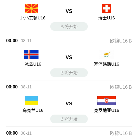
VS
北马其顿U16
瑞士U16
即将开始
00:00
08-11
欧锦U16 B
VS
冰岛U16
塞浦路斯U16
即将开始
00:00
08-11
欧锦U16 B
VS
乌克兰U16
克罗地亚U16
即将开始
00:00
08-11
欧锦U16 B