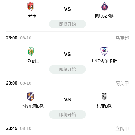
VS
米卡
佩历克B队
即将开始
23:00
08-10
乌克超
VS
卡帕迪
LNZ切尔卡斯
即将开始
23:00
08-10
阿美甲
VS
乌拉尔图B队
诺亚B队
即将开始
23:45
08-10
立陶甲