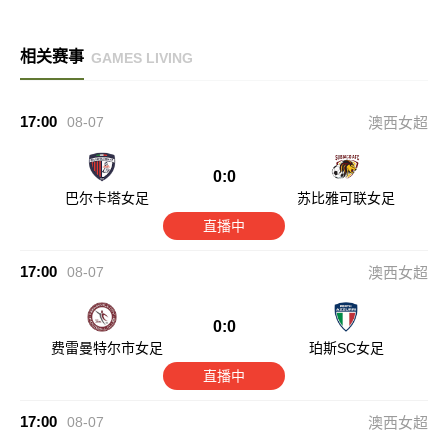
相关赛事
GAMES LIVING
17:00
08-07
澳西女超
0:0
巴尔卡塔女足
苏比雅可联女足
直播中
17:00
08-07
澳西女超
0:0
费雷曼特尔市女足
珀斯SC女足
直播中
17:00
08-07
澳西女超