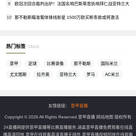
9
欧冠次回合裁判出炉！法国名哨巴斯蒂恩执哨拜仁战亚特兰大
10
那不勒斯瞄准葡体锋线新星 1500万欧买断条款或将激活
热门标签
TAGS
意甲
足球
比赛录像
那不勒斯
国际米兰
尤文图斯
拉齐奥
亚特兰大
罗马
AC米兰
友情链接：
意甲直播
Copyright © 2026 All Rights Reserved
意甲直播
网站地图
版权所有
24直播网提供意甲直播等比赛直播服务,涵盖意甲直播免费观看在线直
播高清回放,意甲在线观看高清直播无插件,意甲直播视频回放在线观看