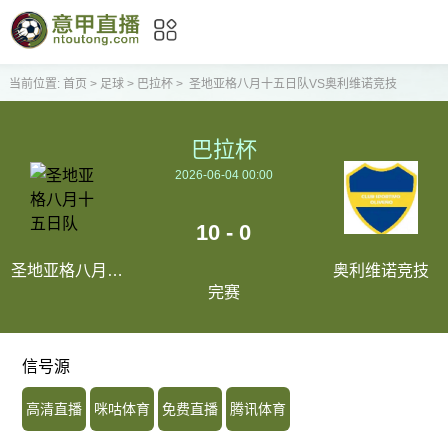
当前位置:
首页
>
足球
>
巴拉杯
>
圣地亚格八月十五日队VS奥利维诺竞技
巴拉杯
2026-06-04 00:00
10 - 0
圣地亚格八月十
奥利维诺竞技
完赛
五日队
信号源
高清直播
咪咕体育
免费直播
腾讯体育