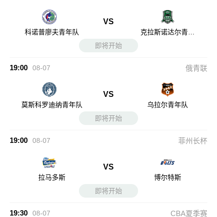
VS
科诺普廖夫青年队
克拉斯诺达尔青年
队
即将开始
19:00
08-07
俄青联
VS
莫斯科罗迪纳青年队
乌拉尔青年队
即将开始
19:00
08-07
菲州长杯
VS
拉马多斯
博尔特斯
即将开始
19:30
08-07
CBA夏季赛