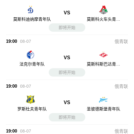
VS
莫斯科迪纳摩青年队
莫斯科火车头青年
队
即将开始
19:00
08-07
俄青联
VS
法克尔青年队
莫斯科斯巴达青年
队
即将开始
19:00
08-07
俄青联
VS
罗斯杜夫青年队
圣彼德斯堡青年队
即将开始
19:00
08-07
俄青联