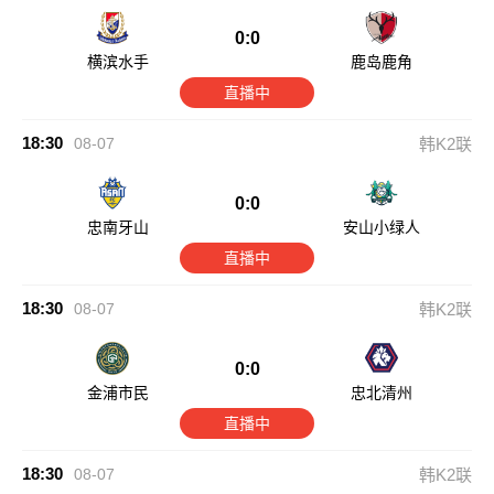
0:0
横滨水手
鹿岛鹿角
直播中
18:30
08-07
韩K2联
0:0
忠南牙山
安山小绿人
直播中
18:30
08-07
韩K2联
0:0
金浦市民
忠北清州
直播中
18:30
08-07
韩K2联