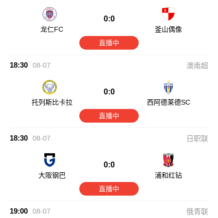
0:0
龙仁FC
釜山偶像
直播中
18:30
08-07
澳南超
0:0
托列斯比卡拉
西阿德莱德SC
直播中
18:30
08-07
日职联
0:0
大阪钢巴
浦和红钻
直播中
19:00
08-07
俄青联