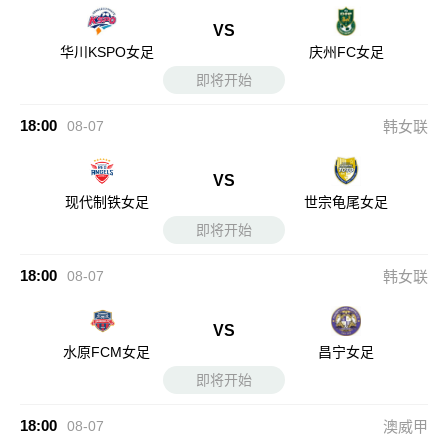
VS
华川KSPO女足
庆州FC女足
即将开始
18:00
08-07
韩女联
VS
现代制铁女足
世宗龟尾女足
即将开始
18:00
08-07
韩女联
VS
水原FCM女足
昌宁女足
即将开始
18:00
08-07
澳威甲