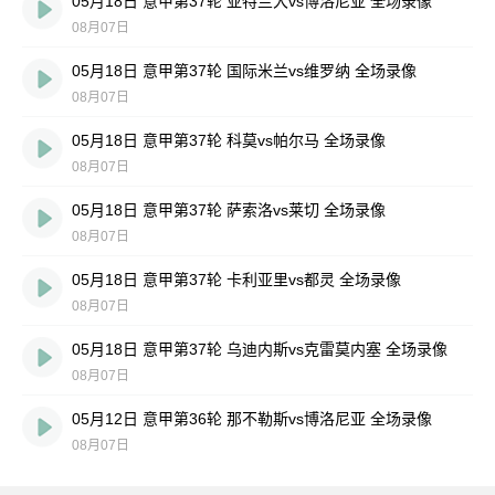
05月18日 意甲第37轮 亚特兰大vs博洛尼亚 全场录像
08月07日
05月18日 意甲第37轮 国际米兰vs维罗纳 全场录像
08月07日
05月18日 意甲第37轮 科莫vs帕尔马 全场录像
08月07日
05月18日 意甲第37轮 萨索洛vs莱切 全场录像
08月07日
05月18日 意甲第37轮 卡利亚里vs都灵 全场录像
08月07日
05月18日 意甲第37轮 乌迪内斯vs克雷莫内塞 全场录像
08月07日
05月12日 意甲第36轮 那不勒斯vs博洛尼亚 全场录像
08月07日