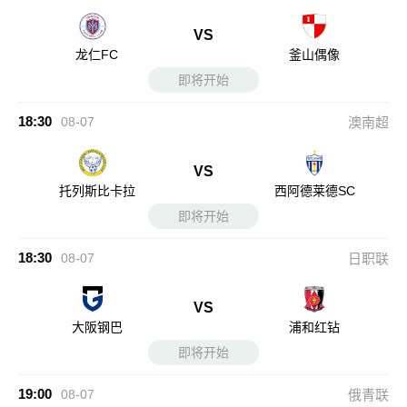
VS
龙仁FC
釜山偶像
即将开始
18:30
08-07
澳南超
VS
托列斯比卡拉
西阿德莱德SC
即将开始
18:30
08-07
日职联
VS
大阪钢巴
浦和红钻
即将开始
19:00
08-07
俄青联