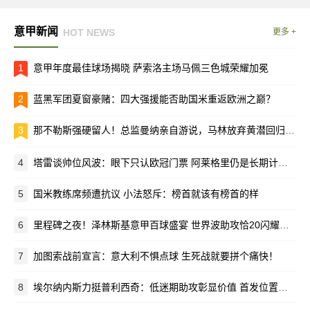
意甲新闻
HOT NEWS
更多 +
1
意甲年度最佳球场揭晓 萨索洛主场马佩三色城荣耀加冕
2
蓝黑军团夏窗豪赌：四大强援能否助国米重返欧洲之巅？
3
那不勒斯强硬留人！总监曼纳亲自游说，马林放弃黄潜回归母队
4
塔雷谈帅位风波：眼下只认欧冠门票 阿莱格里仍是长期计划核心
5
国米教练席频遭抗议 小法怒斥：榜首就该有榜首的样
6
里程碑之夜！泽林斯基意甲百球盛宴 世界波助攻恰20闪耀梅阿查
7
加图索战前宣言：意大利不惧点球 生死战就要拼个痛快！
8
埃尔纳内斯力挺普利西奇：低迷期助攻彰显价值 首发位置该留给他