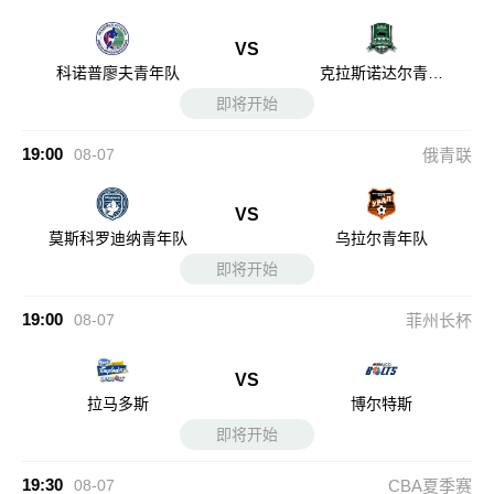
VS
科诺普廖夫青年队
克拉斯诺达尔青年
队
即将开始
19:00
08-07
俄青联
VS
莫斯科罗迪纳青年队
乌拉尔青年队
即将开始
19:00
08-07
菲州长杯
VS
拉马多斯
博尔特斯
即将开始
19:30
08-07
CBA夏季赛