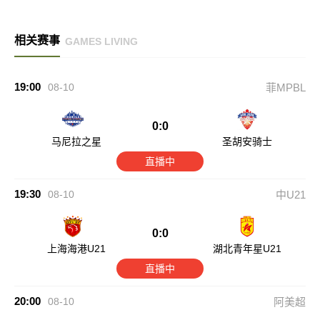
相关赛事
GAMES LIVING
19:00
08-10
菲MPBL
0:0
马尼拉之星
圣胡安骑士
直播中
19:30
08-10
中U21
0:0
上海海港U21
湖北青年星U21
直播中
20:00
08-10
阿美超