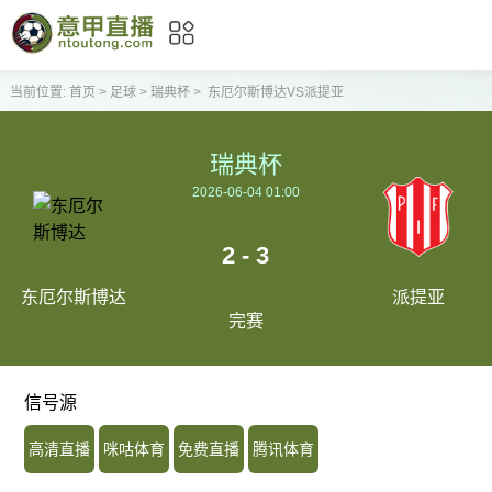
当前位置:
首页
>
足球
>
瑞典杯
>
东厄尔斯博达VS派提亚
瑞典杯
2026-06-04 01:00
2 - 3
东厄尔斯博达
派提亚
完赛
信号源
高清直播
咪咕体育
免费直播
腾讯体育