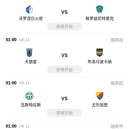
VS
沃罗涅日火炬
格罗兹尼特里克
即将开始
01:00
08-11
瑞典超
VS
天狼星
布洛马波卡纳
即将开始
01:00
08-11
瑞典超
VS
瓦斯特拉斯
尤尔加登
即将开始
01:00
08-11
瑞典甲