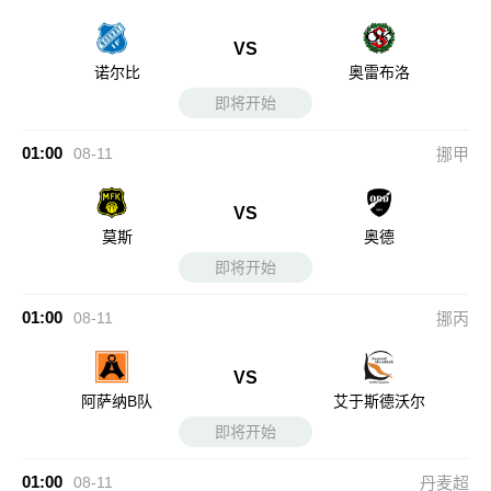
VS
诺尔比
奥雷布洛
即将开始
01:00
08-11
挪甲
VS
莫斯
奥德
即将开始
01:00
08-11
挪丙
VS
阿萨纳B队
艾于斯德沃尔
即将开始
01:00
08-11
丹麦超