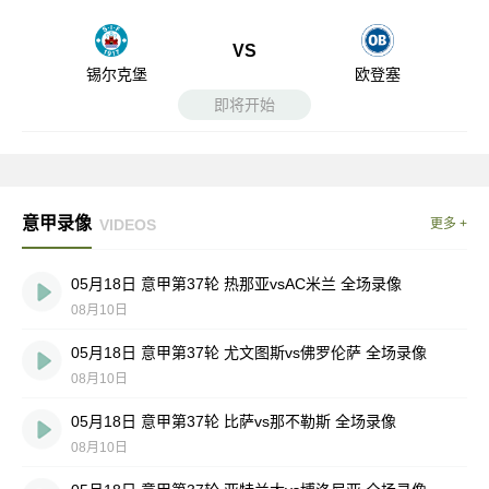
VS
锡尔克堡
欧登塞
即将开始
意甲录像
VIDEOS
更多 +
05月18日 意甲第37轮 热那亚vsAC米兰 全场录像
08月10日
05月18日 意甲第37轮 尤文图斯vs佛罗伦萨 全场录像
08月10日
05月18日 意甲第37轮 比萨vs那不勒斯 全场录像
08月10日