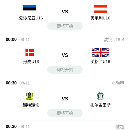
VS
爱沙尼亚U16
奥地利U16
即将开始
00:00
08-11
欧锦U16 B
VS
丹麦U16
英格兰U16
即将开始
00:30
08-11
立陶甲
VS
瑞特瑞埃
扎尔吉里斯
即将开始
00:30
08-11
俄超