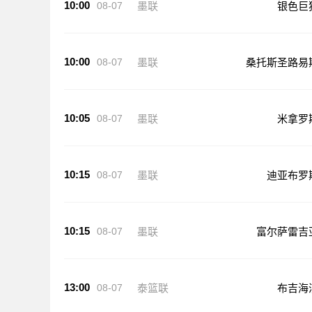
10:00
08-07
墨联
银色巨
10:00
08-07
墨联
桑托斯圣路易
10:05
08-07
墨联
米拿罗
10:15
08-07
墨联
迪亚布罗
10:15
08-07
墨联
富尔萨雷吉
13:00
08-07
泰篮联
布吉海