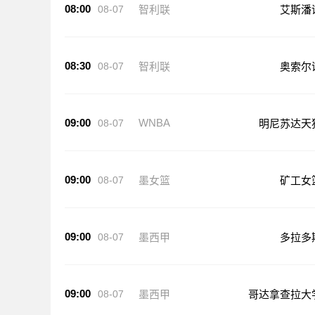
08:00
08-07
智利联
艾斯潘
08:30
08-07
智利联
奥索尔
09:00
WNBA
08-07
明尼苏达天
09:00
08-07
墨女篮
矿工女
09:00
08-07
墨西甲
多拉多
09:00
08-07
墨西甲
哥达拿查拉大