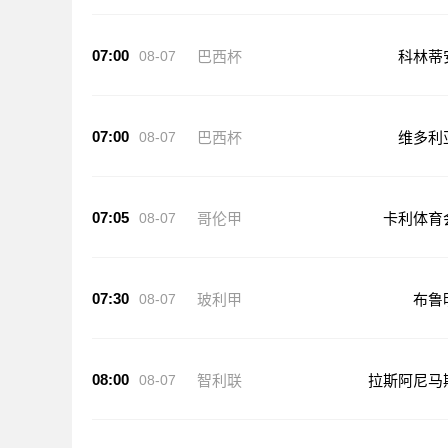
07:00
08-07
巴西杯
科林蒂
07:00
08-07
巴西杯
维多利
07:05
08-07
哥伦甲
卡利体育
07:30
08-07
玻利甲
布鲁
08:00
08-07
智利联
拉斯阿尼马