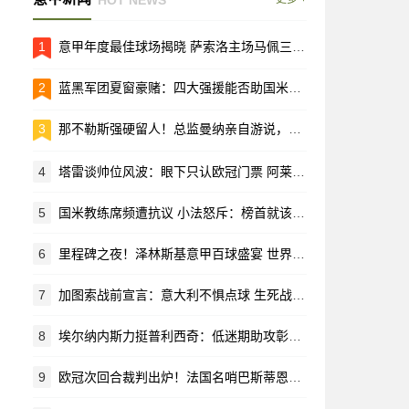
1
意甲年度最佳球场揭晓 萨索洛主场马佩三色城荣耀加冕
2
蓝黑军团夏窗豪赌：四大强援能否助国米重返欧洲之巅？
3
那不勒斯强硬留人！总监曼纳亲自游说，马林放弃黄潜回归母队
4
塔雷谈帅位风波：眼下只认欧冠门票 阿莱格里仍是长期计划核心
5
国米教练席频遭抗议 小法怒斥：榜首就该有榜首的样
6
里程碑之夜！泽林斯基意甲百球盛宴 世界波助攻恰20闪耀梅阿查
7
加图索战前宣言：意大利不惧点球 生死战就要拼个痛快！
8
埃尔纳内斯力挺普利西奇：低迷期助攻彰显价值 首发位置该留给他
9
欧冠次回合裁判出炉！法国名哨巴斯蒂恩执哨拜仁战亚特兰大