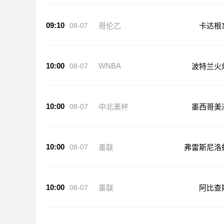
09:10
08-07
哥伦乙
卡达根
10:00
WNBA
08-07
波特兰火
10:00
08-07
中北美杯
墨西哥美
10:00
08-07
墨联
弗雷斯尼洛
10:00
08-07
墨联
阿比查