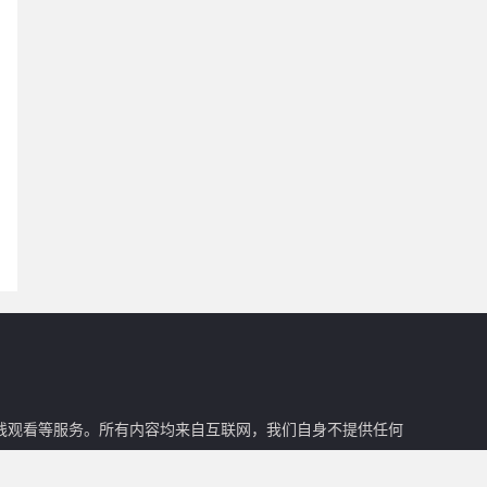
在线观看等服务。所有内容均来自互联网，我们自身不提供任何
。