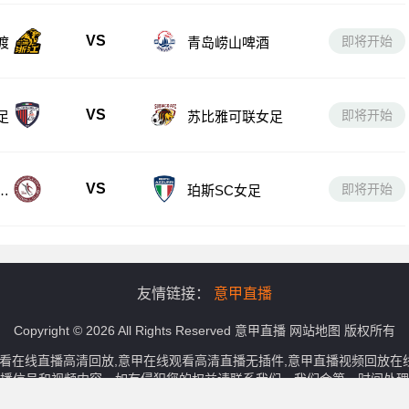
VS
即将开始
渡
青岛崂山啤酒
VS
即将开始
足
苏比雅可联女足
VS
即将开始
女
珀斯SC女足
友情链接：
意甲直播
Copyright © 2026 All Rights Reserved
意甲直播
网站地图
版权所有
观看在线直播高清回放,意甲在线观看高清直播无插件,意甲直播视频回放
播信号和视频内容，如有侵犯您的权益请联系我们，我们会第一时间处理