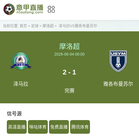
当前位置:
首页
>
足球
>
摩洛超
>
泽马拉VS雅各布曼苏尔
摩洛超
2026-06-04 00:00
2 - 1
泽马拉
雅各布曼苏尔
完赛
信号源
高清直播
咪咕体育
免费直播
腾讯体育