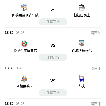
VS
阿德莱德联青年队
帕拉山骑士
即将开始
13:30
08-08
澳南超
VS
坎贝尔市体育馆
白城伍德维尔
即将开始
13:30
08-08
澳南甲
VS
阿德莱德SC
科夫
即将开始
13:30
08-08
澳南甲