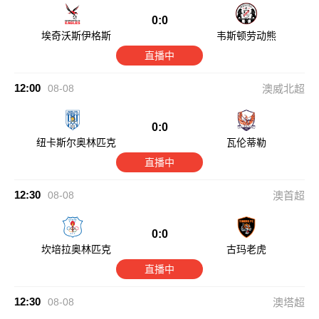
0:0
埃奇沃斯伊格斯
韦斯顿劳动熊
直播中
12:00
08-08
澳威北超
0:0
纽卡斯尔奥林匹克
瓦伦蒂勒
直播中
12:30
08-08
澳首超
0:0
坎培拉奥林匹克
古玛老虎
直播中
12:30
08-08
澳塔超