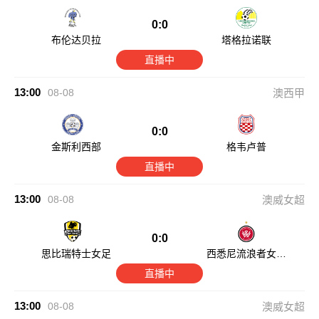
0:0
布伦达贝拉
塔格拉诺联
直播中
13:00
08-08
澳西甲
0:0
金斯利西部
格韦卢普
直播中
13:00
08-08
澳威女超
0:0
思比瑞特士女足
西悉尼流浪者女足
B队
直播中
13:00
08-08
澳威女超