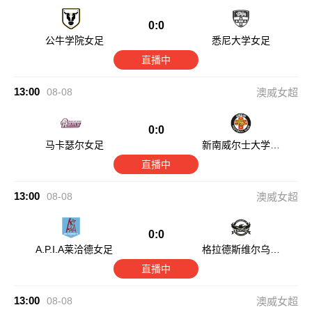
0:0
公牛学院女足
悉尼大学女足
直播中
13:00
08-08
澳威女超
0:0
马卡瑟尔女足
新南威尔士大学女
足
直播中
13:00
08-08
澳威女超
0:0
A.P.I.A莱洽德女足
格拉德斯维尔乌鸦
女足
直播中
13:00
08-08
澳威女超