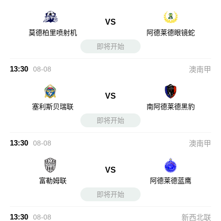
VS
莫德柏里喷射机
阿德莱德眼镜蛇
即将开始
13:30
08-08
澳南甲
VS
塞利斯贝瑞联
南阿德莱德黑豹
即将开始
13:30
08-08
澳南甲
VS
富勒姆联
阿德莱德蓝鹰
即将开始
13:30
08-08
新西北联