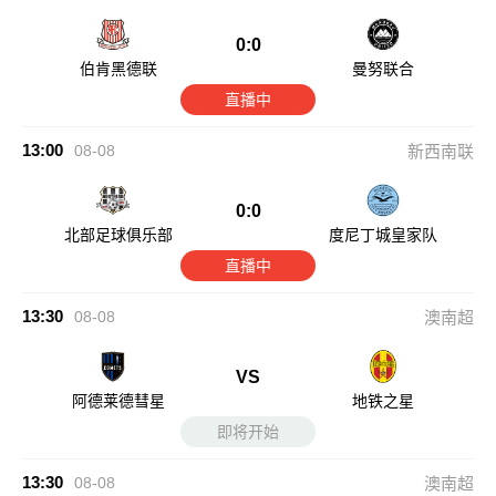
0:0
伯肯黑德联
曼努联合
直播中
13:00
08-08
新西南联
0:0
北部足球俱乐部
度尼丁城皇家队
直播中
13:30
08-08
澳南超
VS
阿德莱德彗星
地铁之星
即将开始
13:30
08-08
澳南超