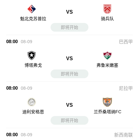
VS
魁北克苏普拉
骑兵队
即将开始
08:00
08-09
巴西甲
VS
博塔弗戈
弗鲁米嫩塞
即将开始
08:00
08-09
尼拉甲
VS
迪利安格恩
兰乔桑塔纳FC
即将开始
08:00
08-09
新西南联