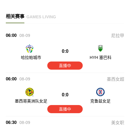
相关赛事
GAMES LIVING
06:00
08-09
尼拉甲
0:0
哈拉帕城市
HYH 塞巴科
直播中
06:00
08-09
墨西女超
0:0
墨西哥美洲队女足
克鲁兹女足
直播中
06:30
08-09
美女职