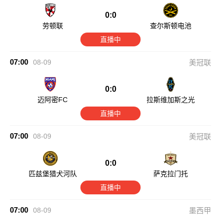
0:0
劳顿联
查尔斯顿电池
直播中
07:00
08-09
美冠联
0:0
迈阿密FC
拉斯维加斯之光
直播中
07:00
08-09
美冠联
0:0
匹兹堡猎犬河队
萨克拉门托
直播中
07:00
08-09
墨西甲