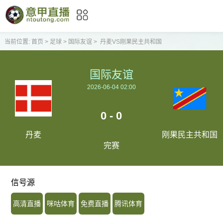
当前位置:
首页
>
足球
>
国际友谊
>
丹麦VS刚果民主共和国
国际友谊
2026-06-04 02:00
0 - 0
丹麦
刚果民主共和国
完赛
信号源
高清直播
咪咕体育
免费直播
腾讯体育