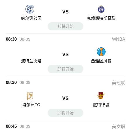
VS
纳尔逊郊区
克赖斯特彻奇联
即将开始
08:30
WNBA
08-09
VS
波特兰火焰
西雅图风暴
即将开始
08:30
08-09
美冠联
VS
塔尔萨FC
底特律城
即将开始
08:45
08-09
美女职