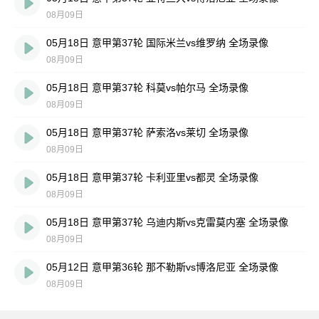
08月09日
05月18日 意甲第37轮 国际米兰vs维罗纳 全场录像
08月09日
05月18日 意甲第37轮 科莫vs帕尔马 全场录像
08月09日
05月18日 意甲第37轮 萨索洛vs莱切 全场录像
08月09日
05月18日 意甲第37轮 卡利亚里vs都灵 全场录像
08月09日
05月18日 意甲第37轮 乌迪内斯vs克雷莫内塞 全场录像
08月09日
05月12日 意甲第36轮 那不勒斯vs博洛尼亚 全场录像
08月09日