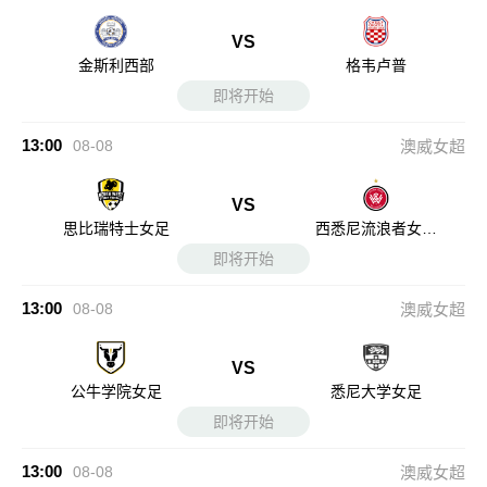
VS
金斯利西部
格韦卢普
即将开始
13:00
08-08
澳威女超
VS
思比瑞特士女足
西悉尼流浪者女足
B队
即将开始
13:00
08-08
澳威女超
VS
公牛学院女足
悉尼大学女足
即将开始
13:00
08-08
澳威女超