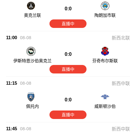
0:0
奥克兰联
陶朗加市联
直播中
11:00
08-08
新西北联
0:0
伊斯特恩沙伯奥克兰
芬奇布尔斯联
直播中
11:15
08-08
新西中联
0:0
佩托内
威斯顿沙伯
直播中
11:45
08-08
新西中联