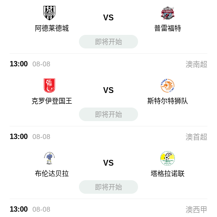
VS
阿德莱德城
普雷福特
即将开始
13:00
08-08
澳南超
VS
克罗伊登国王
斯特尔特狮队
即将开始
13:00
08-08
澳首超
VS
布伦达贝拉
塔格拉诺联
即将开始
13:00
08-08
澳西甲