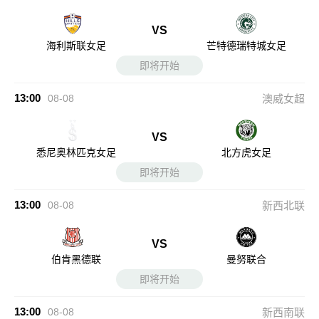
VS
海利斯联女足
芒特德瑞特城女足
即将开始
13:00
08-08
澳威女超
VS
悉尼奥林匹克女足
北方虎女足
即将开始
13:00
08-08
新西北联
VS
伯肯黑德联
曼努联合
即将开始
13:00
08-08
新西南联