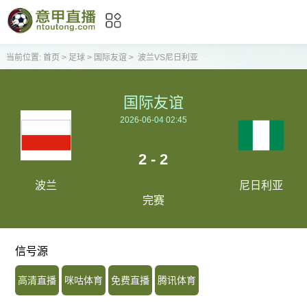
当前位置:
首页
>
足球
>
国际友谊
>
波兰VS尼日利亚
国际友谊
2026-06-04 02:45
2 - 2
波兰
尼日利亚
完赛
信号源
高清直播
咪咕体育
免费直播
腾讯体育