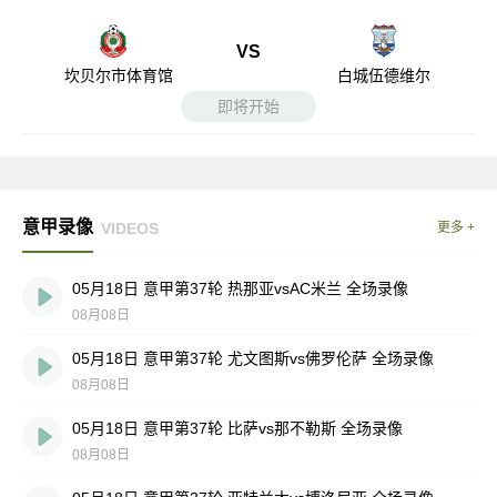
VS
坎贝尔市体育馆
白城伍德维尔
即将开始
意甲录像
VIDEOS
更多 +
05月18日 意甲第37轮 热那亚vsAC米兰 全场录像
08月08日
05月18日 意甲第37轮 尤文图斯vs佛罗伦萨 全场录像
08月08日
05月18日 意甲第37轮 比萨vs那不勒斯 全场录像
08月08日