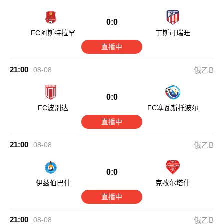
0:0
FC阿斯特拉罕
丁斯可瑞旺
直播中
21:00
08-08
俄乙B
0:0
FC波别达
FC塞瓦斯托波尔
直播中
21:00
08-08
俄乙B
0:0
伊兹伯巴什
克孜尔塔什
直播中
21:00
08-08
俄乙B