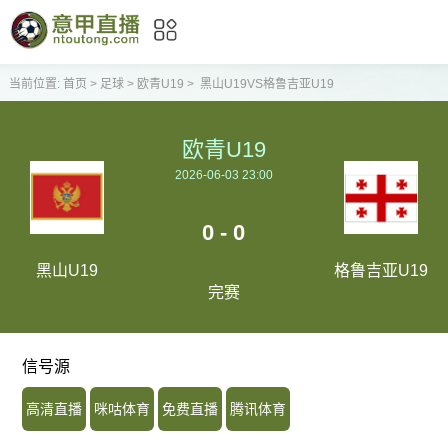
当前位置:
首页
>
足球
>
欧青U19
>
黑山U19VS格鲁吉亚U19
欧青U19
2026-06-03 23:00
0 - 0
黑山U19
格鲁吉亚U19
完赛
信号源
高清直播
咪咕体育
免费直播
腾讯体育