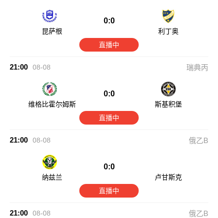
0:0
昆萨根
利丁奥
直播中
21:00
08-08
瑞典丙
0:0
维格比霍尔姆斯
斯基积堡
直播中
21:00
08-08
俄乙B
0:0
纳兹兰
卢甘斯克
直播中
21:00
08-08
俄乙B