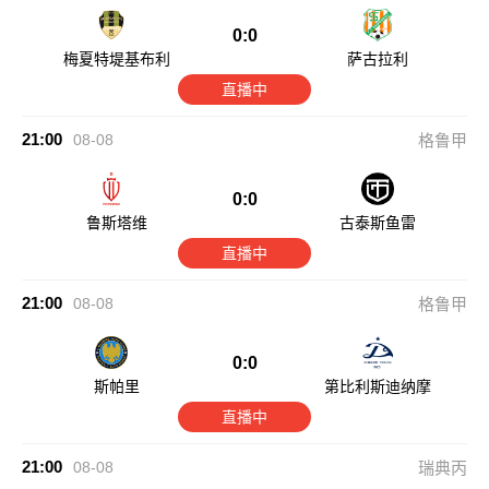
0:0
梅夏特堤基布利
萨古拉利
直播中
21:00
08-08
格鲁甲
0:0
鲁斯塔维
古泰斯鱼雷
直播中
21:00
08-08
格鲁甲
0:0
斯帕里
第比利斯迪纳摩
直播中
21:00
08-08
瑞典丙