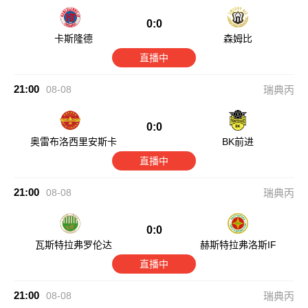
0:0
卡斯隆德
森姆比
直播中
21:00
08-08
瑞典丙
0:0
奥雷布洛西里安斯卡
BK前进
直播中
21:00
08-08
瑞典丙
0:0
瓦斯特拉弗罗伦达
赫斯特拉弗洛斯IF
直播中
21:00
08-08
瑞典丙