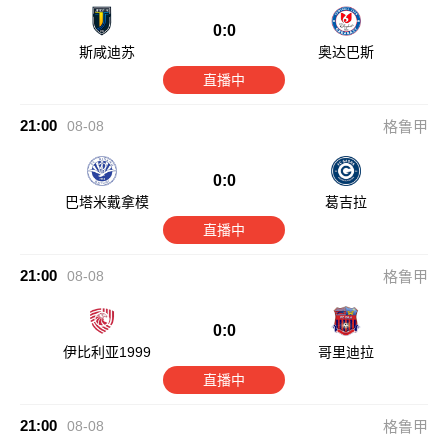
0:0
斯咸迪苏
奥达巴斯
直播中
21:00
08-08
格鲁甲
0:0
巴塔米戴拿模
葛吉拉
直播中
21:00
08-08
格鲁甲
0:0
伊比利亚1999
哥里迪拉
直播中
21:00
08-08
格鲁甲