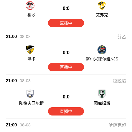
0:0
穆莎
艾弗克
直播中
21:00
08-08
芬乙
0:0
洪卡
努尔米耶尔维NJS
直播中
21:00
08-08
拉脱超
0:0
陶格夫匹尔斯
图库姆斯
直播中
21:00
08-08
哈萨克超