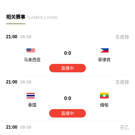
相关赛事
GAMES LIVING
21:00
08-08
东南锦
0:0
马来西亚
菲律宾
直播中
21:00
08-08
东南锦
0:0
泰国
缅甸
直播中
21:00
08-08
芬乙