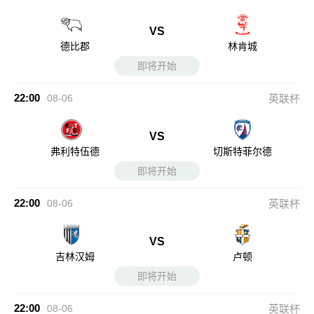
VS
德比郡
林肯城
即将开始
22:00
08-06
英联杯
VS
弗利特伍德
切斯特菲尔德
即将开始
22:00
08-06
英联杯
VS
吉林汉姆
卢顿
即将开始
22:00
08-06
英联杯