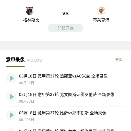
VS
格林斯比
布莱克浦
即将开始
意甲录像
VIDEOS
更多 +
05月18日 意甲第37轮 热那亚vsAC米兰 全场录像
08月06日
05月18日 意甲第37轮 尤文图斯vs佛罗伦萨 全场录像
08月06日
05月18日 意甲第37轮 比萨vs那不勒斯 全场录像
08月06日