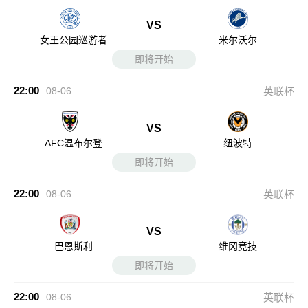
VS
女王公园巡游者
米尔沃尔
即将开始
22:00
08-06
英联杯
VS
AFC温布尔登
纽波特
即将开始
22:00
08-06
英联杯
VS
巴恩斯利
维冈竞技
即将开始
22:00
08-06
英联杯