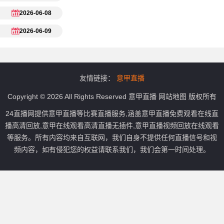
2026-06-08
2026-06-09
友情链接：
意甲直播
Copyright © 2026 All Rights Reserved
意甲直播
网站地图
版权所有
24直播网提供意甲直播等比赛直播服务,涵盖意甲直播免费观看在线直
播高清回放,意甲在线观看高清直播无插件,意甲直播视频回放在线观看
等服务。所有内容均来自互联网，我们自身不提供任何直播信号和视
频内容，如有侵犯您的权益请联系我们，我们会第一时间处理。