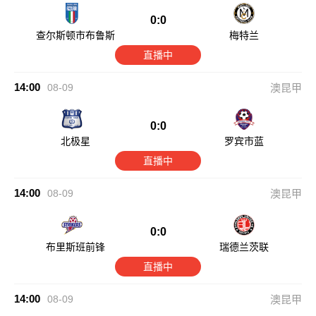
0:0
查尔斯顿市布鲁斯
梅特兰
直播中
14:00
08-09
澳昆甲
0:0
北极星
罗宾市蓝
直播中
14:00
08-09
澳昆甲
0:0
布里斯班前锋
瑞德兰茨联
直播中
14:00
08-09
澳昆甲