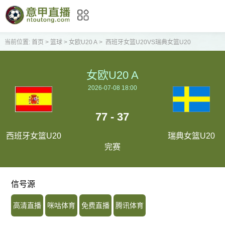
当前位置:
首页
>
篮球
>
女欧U20 A
>
西班牙女篮U20VS瑞典女篮U20
女欧U20 A
2026-07-08 18:00
77 - 37
西班牙女篮U20
瑞典女篮U20
完赛
信号源
高清直播
咪咕体育
免费直播
腾讯体育