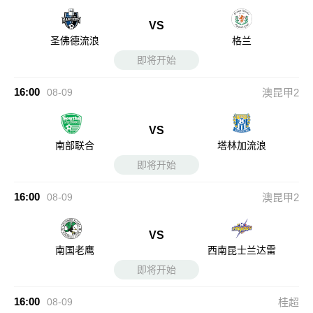
VS
圣佛德流浪
格兰
即将开始
16:00
08-09
澳昆甲2
VS
南部联合
塔林加流浪
即将开始
16:00
08-09
澳昆甲2
VS
南国老鹰
西南昆士兰达雷
即将开始
16:00
08-09
桂超