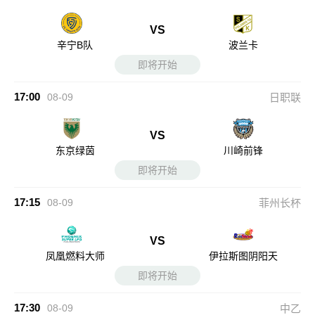
VS
辛宁B队
波兰卡
即将开始
17:00
08-09
日职联
VS
东京绿茵
川崎前锋
即将开始
17:15
08-09
菲州长杯
VS
凤凰燃料大师
伊拉斯图阴阳天
即将开始
17:30
08-09
中乙