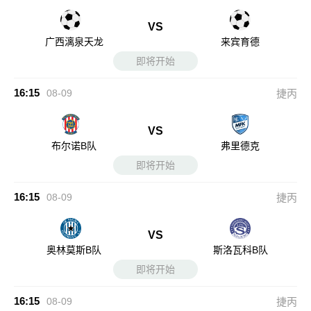
VS
广西漓泉天龙
来宾育德
即将开始
16:15
08-09
捷丙
VS
布尔诺B队
弗里德克
即将开始
16:15
08-09
捷丙
VS
奥林莫斯B队
斯洛瓦科B队
即将开始
16:15
08-09
捷丙