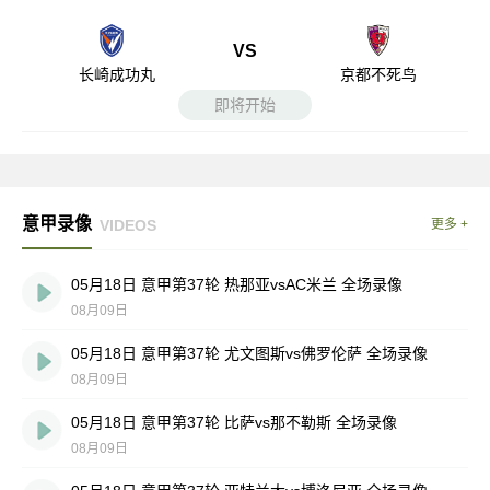
VS
长崎成功丸
京都不死鸟
即将开始
意甲录像
VIDEOS
更多 +
05月18日 意甲第37轮 热那亚vsAC米兰 全场录像
08月09日
05月18日 意甲第37轮 尤文图斯vs佛罗伦萨 全场录像
08月09日
05月18日 意甲第37轮 比萨vs那不勒斯 全场录像
08月09日