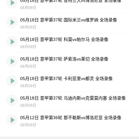
05月18日 意甲第37轮 亚特兰大vs博洛尼亚 全场录像
08月09日
05月18日 意甲第37轮 国际米兰vs维罗纳 全场录像
08月09日
05月18日 意甲第37轮 科莫vs帕尔马 全场录像
08月09日
05月18日 意甲第37轮 萨索洛vs莱切 全场录像
08月09日
05月18日 意甲第37轮 卡利亚里vs都灵 全场录像
08月09日
05月18日 意甲第37轮 乌迪内斯vs克雷莫内塞 全场录像
08月09日
05月12日 意甲第36轮 那不勒斯vs博洛尼亚 全场录像
08月09日