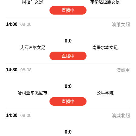
阿拉门女足
布伦达拉鹰女足
直播中
14:00
08-08
澳维女超
0:0
艾云达尔女足
南墨尔本女足
直播中
14:30
08-08
澳威甲
0:0
哈柯亚东悉尼市
公牛学院
直播中
14:30
08-08
澳威北超
0:0