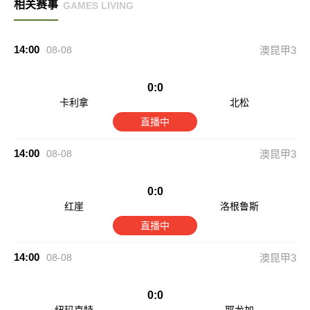
相关赛事
GAMES LIVING
14:00
08-08
澳昆甲3
0:0
卡利拿
北松
直播中
14:00
08-08
澳昆甲3
0:0
红崖
洛根鲁斯
直播中
14:00
08-08
澳昆甲3
0:0