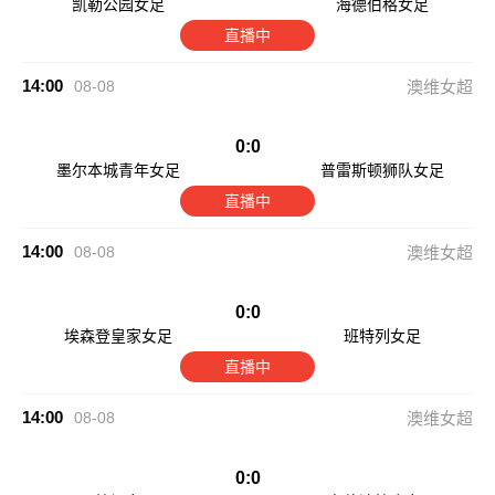
凯勒公园女足
海德伯格女足
直播中
14:00
08-08
澳维女超
0:0
墨尔本城青年女足
普雷斯顿狮队女足
直播中
14:00
08-08
澳维女超
0:0
埃森登皇家女足
班特列女足
直播中
14:00
08-08
澳维女超
0:0