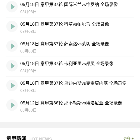
05月18日 意甲第37轮 国际米兰vs维罗纳 全场录像
08月08日
05月18日 意甲第37轮 科莫vs帕尔马 全场录像
08月08日
05月18日 意甲第37轮 萨索洛vs莱切 全场录像
08月08日
05月18日 意甲第37轮 卡利亚里vs都灵 全场录像
08月08日
05月18日 意甲第37轮 乌迪内斯vs克雷莫内塞 全场录像
08月08日
05月12日 意甲第36轮 那不勒斯vs博洛尼亚 全场录像
08月08日
意甲新闻
HOT NEWS
更多 +