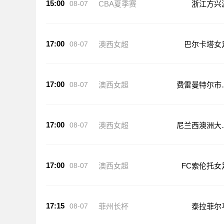
15:00
08-07
CBA夏季赛
浙江方兴
17:00
08-07
澳西女超
巴尔卡塔女
17:00
08-07
澳西女超
费雷曼特尔市
足
17:00
08-07
澳西女超
尼兰西澳洲大
女足
17:00
08-07
澳西女超
FC索伦托女
17:15
08-07
菲州长杯
泰拉菲尔