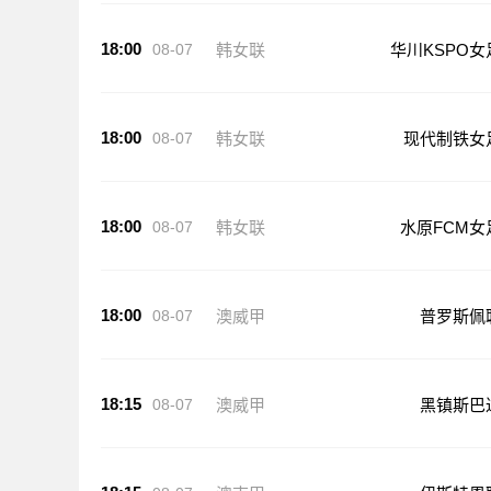
18:00
08-07
韩女联
华川KSPO女
18:00
08-07
韩女联
现代制铁女
18:00
08-07
韩女联
水原FCM女
18:00
08-07
澳威甲
普罗斯佩
18:15
08-07
澳威甲
黑镇斯巴