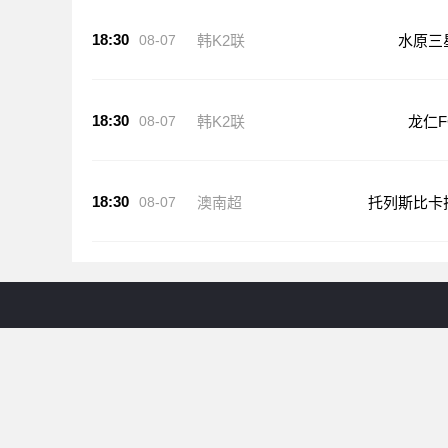
18:30
08-07
韩K2联
水原三
18:30
08-07
韩K2联
龙仁F
18:30
08-07
澳南超
托列斯比卡
24直播网提供意甲直播等比赛直播服务,涵盖意甲直播免费
直