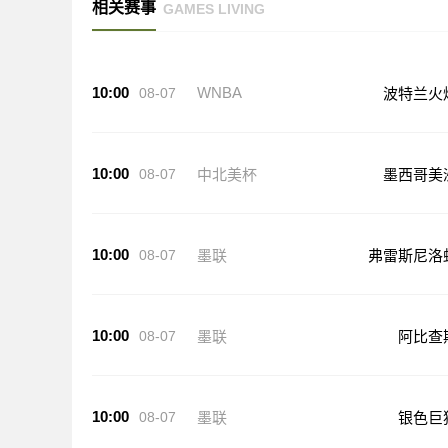
相关赛事
GAMES LIVING
10:00
WNBA
08-07
波特兰火
10:00
08-07
中北美杯
墨西哥美
10:00
08-07
墨联
弗雷斯尼洛
10:00
08-07
墨联
阿比查
10:00
08-07
墨联
银色巨