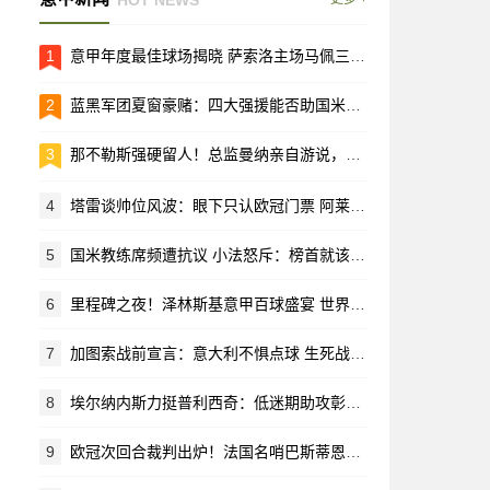
1
意甲年度最佳球场揭晓 萨索洛主场马佩三色城荣耀加冕
2
蓝黑军团夏窗豪赌：四大强援能否助国米重返欧洲之巅？
3
那不勒斯强硬留人！总监曼纳亲自游说，马林放弃黄潜回归母队
4
塔雷谈帅位风波：眼下只认欧冠门票 阿莱格里仍是长期计划核心
5
国米教练席频遭抗议 小法怒斥：榜首就该有榜首的样
6
里程碑之夜！泽林斯基意甲百球盛宴 世界波助攻恰20闪耀梅阿查
7
加图索战前宣言：意大利不惧点球 生死战就要拼个痛快！
8
埃尔纳内斯力挺普利西奇：低迷期助攻彰显价值 首发位置该留给他
9
欧冠次回合裁判出炉！法国名哨巴斯蒂恩执哨拜仁战亚特兰大