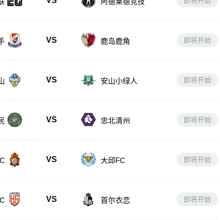
VS
即将开始
联
阿德莱德竞技
VS
即将开始
手
鹿岛鹿角
VS
即将开始
山
安山小绿人
VS
即将开始
民
忠北清州
VS
即将开始
C
大邱FC
VS
即将开始
C
首尔衣恋