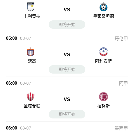
VS
卡利竞技
皇家桑坦德
即将开始
05:00
08-07
哥伦甲
VS
茨高
阿利安萨
即将开始
06:00
08-07
阿甲
VS
圣塔菲联
拉努斯
即将开始
06:00
08-07
墨西甲