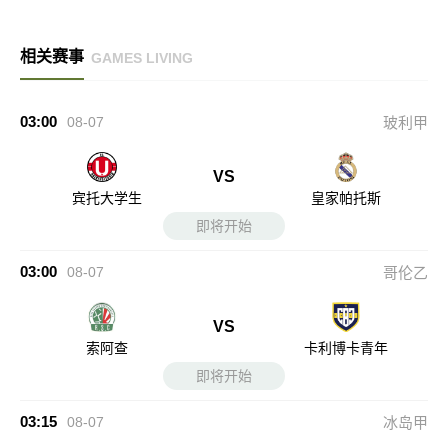
相关赛事
GAMES LIVING
03:00
08-07
玻利甲
VS
宾托大学生
皇家帕托斯
即将开始
03:00
08-07
哥伦乙
VS
索阿查
卡利博卡青年
即将开始
03:15
08-07
冰岛甲