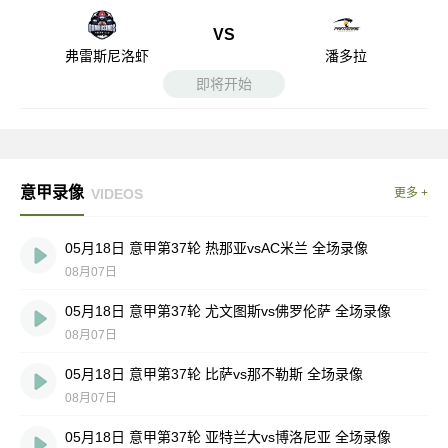
VS
弗雷斯尼洛虾
潘多拉
即将开始
意甲录像
VIDEOS
更多 +
05月18日 意甲第37轮 热那亚vsAC米兰 全场录像
08月07日
05月18日 意甲第37轮 尤文图斯vs佛罗伦萨 全场录像
08月07日
05月18日 意甲第37轮 比萨vs那不勒斯 全场录像
08月07日
05月18日 意甲第37轮 亚特兰大vs博洛尼亚 全场录像