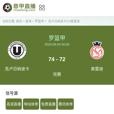
当前位置:
首页
>
篮球
>
罗篮甲
>
克卢日纳波卡VS奥雷迪
罗篮甲
2026-06-04 00:00
74 - 72
克卢日纳波卡
奥雷迪
完赛
信号源
高清直播
咪咕体育
免费直播
腾讯体育