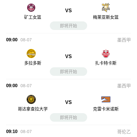
VS
矿工女篮
梅莱亚斯女篮
即将开始
09:00
08-07
墨西甲
VS
多拉多斯
扎卡特卡斯
即将开始
09:00
08-07
墨西甲
VS
哥达拿查拉大学
克雷卡米诺斯
即将开始
09:10
08-07
哥伦乙