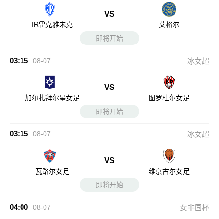
VS
IR雷克雅未克
艾格尔
即将开始
03:15
08-07
冰女超
VS
加尔扎拜尔星女足
图罗杜尔女足
即将开始
03:15
08-07
冰女超
VS
瓦路尔女足
维京古尔女足
即将开始
04:00
08-07
女非国杯