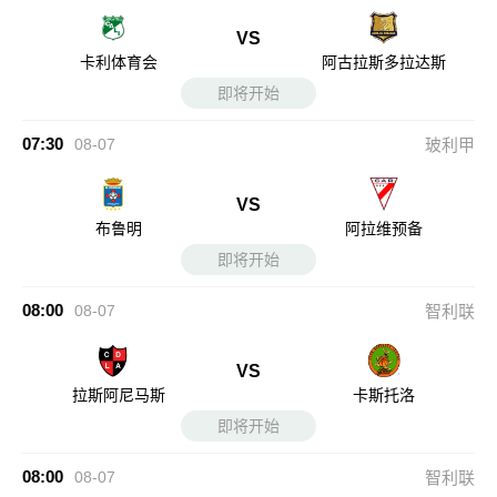
VS
卡利体育会
阿古拉斯多拉达斯
即将开始
07:30
08-07
玻利甲
VS
布鲁明
阿拉维预备
即将开始
08:00
08-07
智利联
VS
拉斯阿尼马斯
卡斯托洛
即将开始
08:00
08-07
智利联