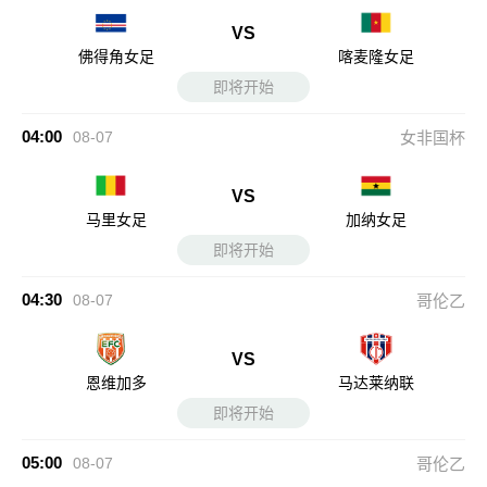
VS
佛得角女足
喀麦隆女足
即将开始
04:00
08-07
女非国杯
VS
马里女足
加纳女足
即将开始
04:30
08-07
哥伦乙
VS
恩维加多
马达莱纳联
即将开始
05:00
08-07
哥伦乙