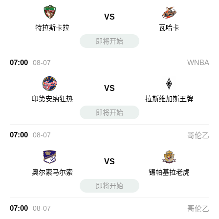
VS
特拉斯卡拉
瓦哈卡
即将开始
07:00
WNBA
08-07
VS
印第安纳狂热
拉斯维加斯王牌
即将开始
07:00
08-07
哥伦乙
VS
奥尔索马尔索
锡帕基拉老虎
即将开始
07:00
08-07
哥伦乙