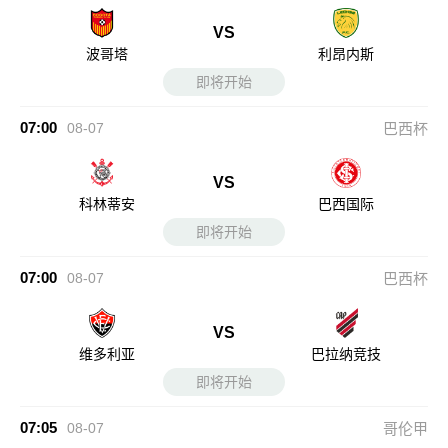
VS
波哥塔
利昂内斯
即将开始
07:00
08-07
巴西杯
VS
科林蒂安
巴西国际
即将开始
07:00
08-07
巴西杯
VS
维多利亚
巴拉纳竞技
即将开始
07:05
08-07
哥伦甲