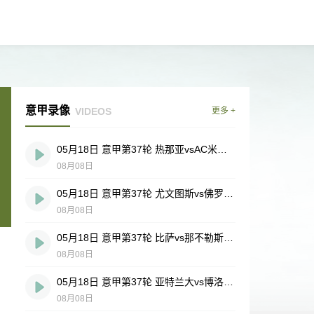
意甲录像
VIDEOS
更多 +
05月18日 意甲第37轮 热那亚vsAC米兰 全场录像
08月08日
05月18日 意甲第37轮 尤文图斯vs佛罗伦萨 全场录像
08月08日
05月18日 意甲第37轮 比萨vs那不勒斯 全场录像
08月08日
05月18日 意甲第37轮 亚特兰大vs博洛尼亚 全场录像
08月08日