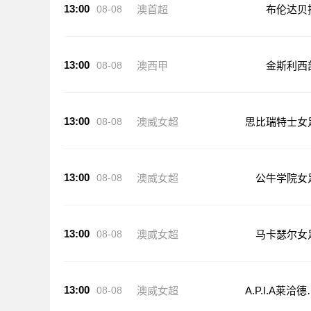
13:00
08-08
澳首超
布伦达贝
13:00
08-08
澳西甲
金斯利西
13:00
08-08
澳威女超
思比瑞特士女
13:00
08-08
澳威女超
公牛学院女
13:00
08-08
澳威女超
马卡瑟尔女
13:00
08-08
澳威女超
A.P.I.A莱洽德
足