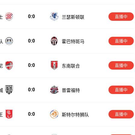
0:0
直播中
士
兰瑟斯顿联
0:0
直播中
队
霍巴特斑马
0:0
直播中
尼
东南联合
0:0
直播中
城
普雷福特
0:0
直播中
王
斯特尔特狮队