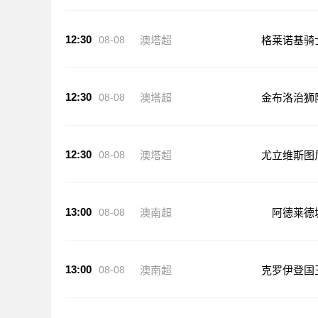
12:30
08-08
澳塔超
格莱诺基骑
12:30
08-08
澳塔超
金布洛治狮
12:30
08-08
澳塔超
尤立维斯图
13:00
08-08
澳南超
阿德莱德
13:00
08-08
澳南超
克罗伊登国