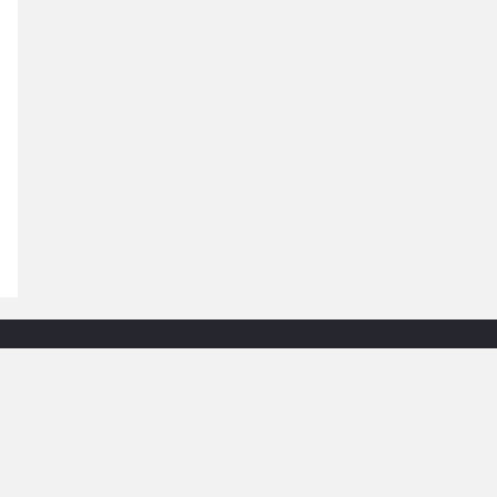
在线观看等服务。所有内容均来自互联网，我们自身不提供任何
。