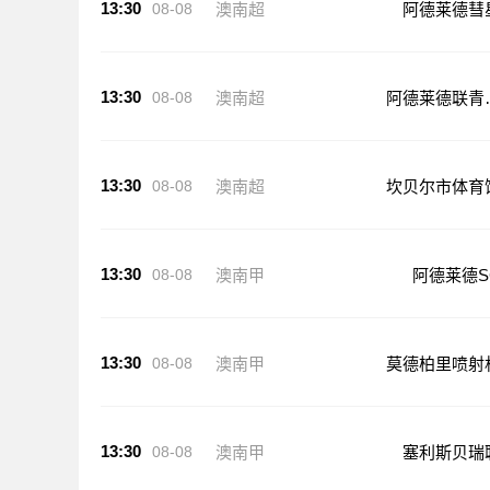
13:30
08-08
澳南超
阿德莱德彗
13:30
08-08
澳南超
阿德莱德联青
队
13:30
08-08
澳南超
坎贝尔市体育
13:30
08-08
澳南甲
阿德莱德S
13:30
08-08
澳南甲
莫德柏里喷射
13:30
08-08
澳南甲
塞利斯贝瑞