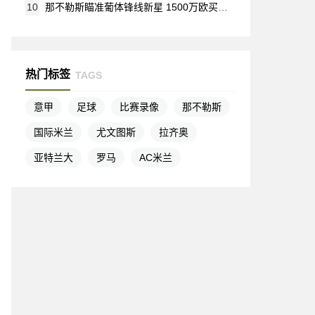
10
那不勒斯瞄准葡体锋线新星 1500万欧买断条款或将激活
热门标签
TAGS
意甲
足球
比赛录像
那不勒斯
国际米兰
尤文图斯
拉齐奥
亚特兰大
罗马
AC米兰