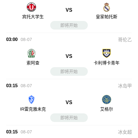
VS
宾托大学生
皇家帕托斯
即将开始
03:00
08-07
哥伦乙
VS
索阿查
卡利博卡青年
即将开始
03:15
08-07
冰岛甲
VS
IR雷克雅未克
艾格尔
即将开始
03:15
08-07
冰女超