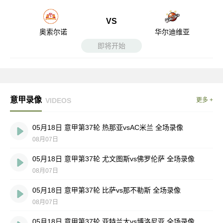
VS
奥索尔诺
华尔迪维亚
即将开始
意甲录像
VIDEOS
更多 +
05月18日 意甲第37轮 热那亚vsAC米兰 全场录像
08月07日
05月18日 意甲第37轮 尤文图斯vs佛罗伦萨 全场录像
08月07日
05月18日 意甲第37轮 比萨vs那不勒斯 全场录像
08月07日
05月18日 意甲第37轮 亚特兰大vs博洛尼亚 全场录像