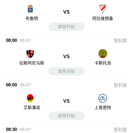
VS
布鲁明
阿拉维预备
即将开始
08:00
08-07
智利联
VS
拉斯阿尼马斯
卡斯托洛
即将开始
08:00
08-07
智利联
VS
艾斯潘诺
上普恩特
即将开始
08:30
08-07
智利联