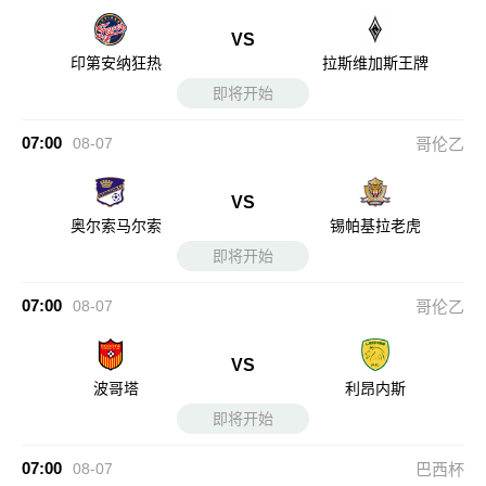
VS
印第安纳狂热
拉斯维加斯王牌
即将开始
07:00
08-07
哥伦乙
VS
奥尔索马尔索
锡帕基拉老虎
即将开始
07:00
08-07
哥伦乙
VS
波哥塔
利昂内斯
即将开始
07:00
08-07
巴西杯