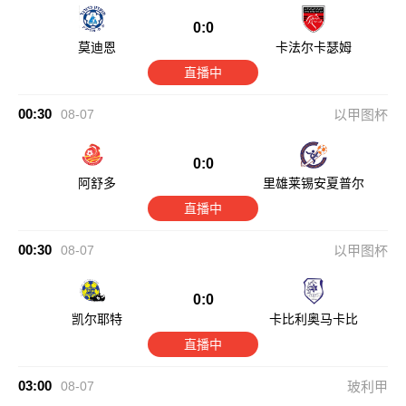
0:0
莫迪恩
卡法尔卡瑟姆
直播中
00:30
08-07
以甲图杯
0:0
阿舒多
里雄莱锡安夏普尔
直播中
00:30
08-07
以甲图杯
0:0
凯尔耶特
卡比利奥马卡比
直播中
03:00
08-07
玻利甲