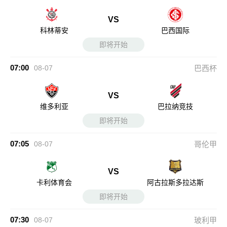
VS
科林蒂安
巴西国际
即将开始
07:00
08-07
巴西杯
VS
维多利亚
巴拉纳竞技
即将开始
07:05
08-07
哥伦甲
VS
卡利体育会
阿古拉斯多拉达斯
即将开始
07:30
08-07
玻利甲