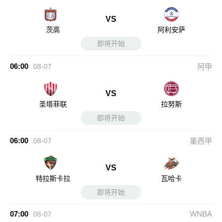
VS
茨高
阿利安萨
即将开始
06:00
08-07
阿甲
VS
圣塔菲联
拉努斯
即将开始
06:00
08-07
墨西甲
VS
特拉斯卡拉
瓦哈卡
即将开始
07:00
WNBA
08-07