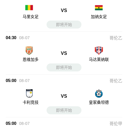
VS
马里女足
加纳女足
即将开始
04:30
08-07
哥伦乙
VS
恩维加多
马达莱纳联
即将开始
05:00
08-07
哥伦乙
VS
卡利竞技
皇家桑坦德
即将开始
05:00
08-07
哥伦甲