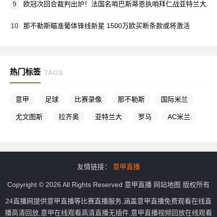
9
欧冠次回合裁判出炉！法国名哨巴斯蒂恩执哨拜仁战亚特兰大
10
那不勒斯瞄准葡体锋线新星 1500万欧买断条款或将激活
热门标签
TAGS
意甲
足球
比赛录像
那不勒斯
国际米兰
尤文图斯
拉齐奥
亚特兰大
罗马
AC米兰
友情链接：
意甲直播
Copyright © 2026 All Rights Reserved
意甲直播
网站地图
版权所有
24直播网提供意甲直播等比赛直播服务,涵盖意甲直播免费观看在线直
播高清回放,意甲在线观看高清直播无插件,意甲直播视频回放在线观看