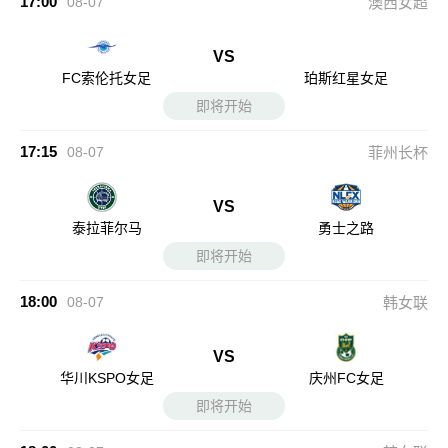
17:00
08-07
澳西女超
VS
FC索伦托女足
珀斯红星女足
即将开始
17:15
08-07
菲州长杯
VS
泰拉菲尔马
勇士之路
即将开始
18:00
08-07
韩女联
VS
华川KSPO女足
庆州FC女足
即将开始