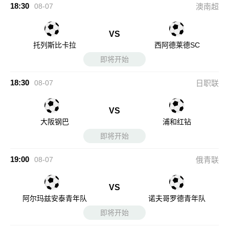
18:30
08-07
澳南超
VS
托列斯比卡拉
西阿德莱德SC
即将开始
18:30
08-07
日职联
VS
大阪钢巴
浦和红钻
即将开始
19:00
08-07
俄青联
VS
阿尔玛兹安泰青年队
诺夫哥罗德青年队
即将开始