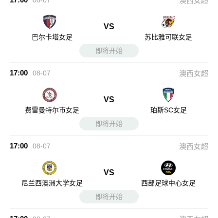
08-07
澳西女超
VS
巴尔卡塔女足
苏比雅可联女足
即将开始
17:00
08-07
澳西女超
VS
费雷曼特尔市女足
珀斯SC女足
即将开始
17:00
08-07
澳西女超
VS
尼兰西澳洲大学女足
西部足球中心女足
即将开始