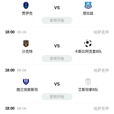
VS
贾伊克
塔拉兹
即将开始
18:00
08-06
哈萨克甲
VS
沙克特
卡斯比阿克套B队
即将开始
18:00
08-06
哈萨克甲
VS
图兰突厥斯坦
艾斯坦拿B队
即将开始
18:00
08-06
哈萨克甲