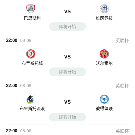
VS
巴恩斯利
维冈竞技
即将开始
22:00
08-06
英联杯
VS
布里斯托城
沃尔索尔
即将开始
22:00
08-06
英联杯
VS
布里斯托流浪
彼得堡联
即将开始
22:00
08-06
英联杯