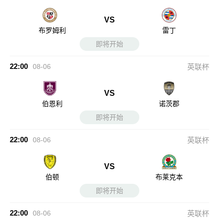
VS
布罗姆利
雷丁
即将开始
22:00
08-06
英联杯
VS
伯恩利
诺茨郡
即将开始
22:00
08-06
英联杯
VS
伯顿
布莱克本
即将开始
22:00
08-06
英联杯