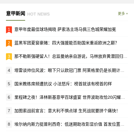
意甲新闻
HOT NEWS
更多 +
1
意甲年度最佳球场揭晓 萨索洛主场马佩三色城荣耀加冕
2
蓝黑军团夏窗豪赌：四大强援能否助国米重返欧洲之巅？
3
那不勒斯强硬留人！总监曼纳亲自游说，马林放弃黄潜回归母队
4
塔雷谈帅位风波：眼下只认欧冠门票 阿莱格里仍是长期计划核心
5
国米教练席频遭抗议 小法怒斥：榜首就该有榜首的样
6
里程碑之夜！泽林斯基意甲百球盛宴 世界波助攻恰20闪耀梅阿查
7
加图索战前宣言：意大利不惧点球 生死战就要拼个痛快！
8
埃尔纳内斯力挺普利西奇：低迷期助攻彰显价值 首发位置该留给他