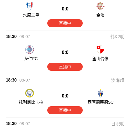
0:0
水原三星
金海
直播中
18:30
08-07
韩K2联
0:0
龙仁FC
釜山偶像
直播中
18:30
08-07
澳南超
0:0
托列斯比卡拉
西阿德莱德SC
直播中
18:30
08-07
日职联