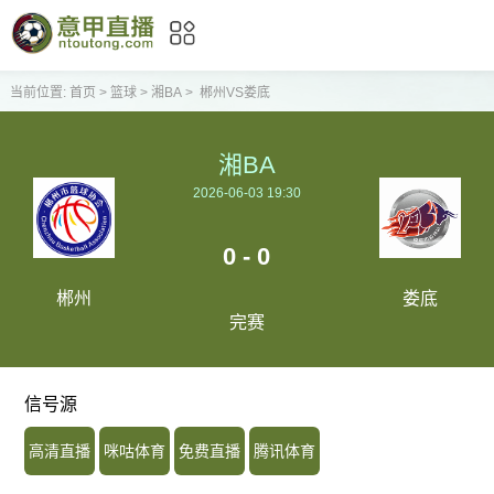
当前位置:
首页
>
篮球
>
湘BA
>
郴州VS娄底
湘BA
2026-06-03 19:30
0 - 0
郴州
娄底
完赛
信号源
高清直播
咪咕体育
免费直播
腾讯体育