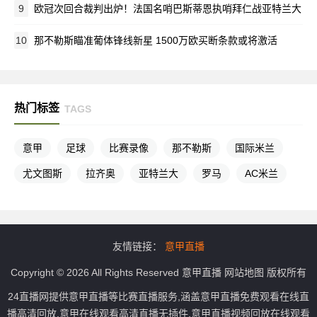
9
欧冠次回合裁判出炉！法国名哨巴斯蒂恩执哨拜仁战亚特兰大
10
那不勒斯瞄准葡体锋线新星 1500万欧买断条款或将激活
热门标签
TAGS
意甲
足球
比赛录像
那不勒斯
国际米兰
尤文图斯
拉齐奥
亚特兰大
罗马
AC米兰
友情链接：
意甲直播
Copyright © 2026 All Rights Reserved
意甲直播
网站地图
版权所有
24直播网提供意甲直播等比赛直播服务,涵盖意甲直播免费观看在线直
播高清回放,意甲在线观看高清直播无插件,意甲直播视频回放在线观看