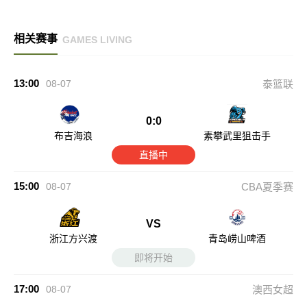
相关赛事
GAMES LIVING
13:00
08-07
泰篮联
0:0
布吉海浪
素攀武里狙击手
直播中
15:00
08-07
CBA夏季赛
VS
浙江方兴渡
青岛崂山啤酒
即将开始
17:00
08-07
澳西女超