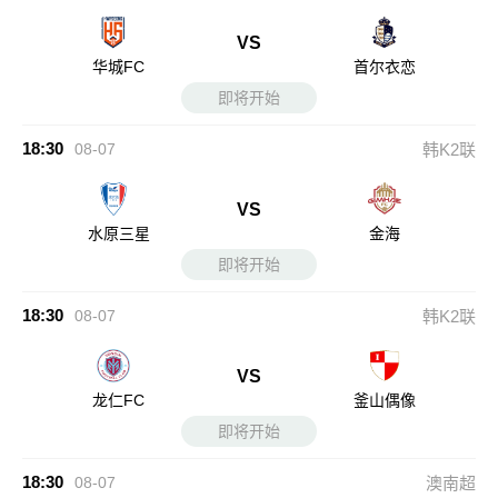
VS
华城FC
首尔衣恋
即将开始
18:30
08-07
韩K2联
VS
水原三星
金海
即将开始
18:30
08-07
韩K2联
VS
龙仁FC
釜山偶像
即将开始
18:30
08-07
澳南超