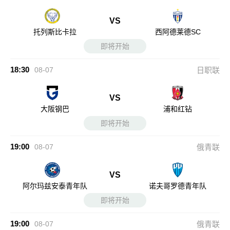
VS
托列斯比卡拉
西阿德莱德SC
即将开始
18:30
08-07
日职联
VS
大阪钢巴
浦和红钻
即将开始
19:00
08-07
俄青联
VS
阿尔玛兹安泰青年队
诺夫哥罗德青年队
即将开始
19:00
08-07
俄青联