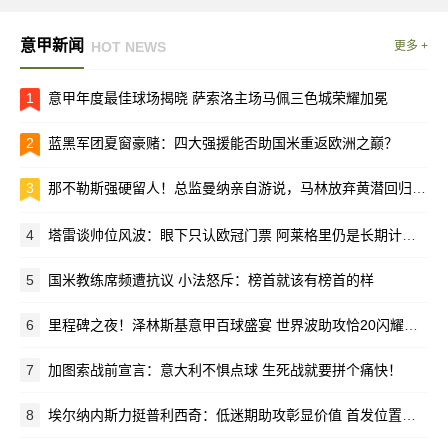
意甲新闻
HOT NEWS
更多 +
1
意甲年度最佳球场揭晓 萨索洛主场马佩三色城荣耀加冕
2
蓝黑军团夏窗豪赌：四大强援能否助国米重返欧洲之巅？
3
那不勒斯强硬留人！总监曼纳亲自游说，马林放弃黄潜回归母队
4
塔雷谈帅位风波：眼下只认欧冠门票 阿莱格里仍是长期计划核心
5
国米教练席频遭抗议 小法怒斥：榜首就该有榜首的样
6
里程碑之夜！泽林斯基意甲百球盛宴 世界波助攻恰20闪耀梅阿查
7
加图索战前宣言：意大利不惧点球 生死战就要拼个痛快！
8
埃尔纳内斯力挺普利西奇：低迷期助攻彰显价值 首发位置该留给他