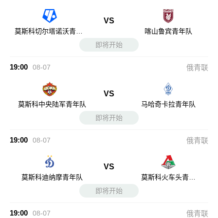
VS
莫斯科切尔塔诺沃青年
喀山鲁宾青年队
队
即将开始
19:00
08-07
俄青联
VS
莫斯科中央陆军青年队
马哈奇卡拉青年队
即将开始
19:00
08-07
俄青联
VS
莫斯科迪纳摩青年队
莫斯科火车头青年
队
即将开始
19:00
08-07
俄青联