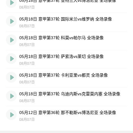
05月18日 意甲第37轮 亚特兰大vs博洛尼亚 全场录像
08月07日
05月18日 意甲第37轮 国际米兰vs维罗纳 全场录像
08月07日
05月18日 意甲第37轮 科莫vs帕尔马 全场录像
08月07日
05月18日 意甲第37轮 萨索洛vs莱切 全场录像
08月07日
05月18日 意甲第37轮 卡利亚里vs都灵 全场录像
08月07日
05月18日 意甲第37轮 乌迪内斯vs克雷莫内塞 全场录像
08月07日
05月12日 意甲第36轮 那不勒斯vs博洛尼亚 全场录像
08月07日