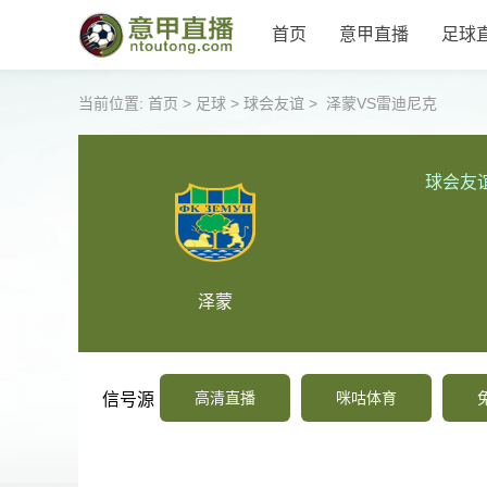
首页
意甲直播
足球
当前位置:
首页
>
足球
>
球会友谊
>
泽蒙VS雷迪尼克
球会友
泽蒙
高清直播
咪咕体育
信号源