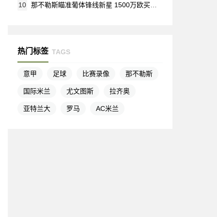
10
那不勒斯瞄准葡体锋线新星 1500万欧买断条款或将激活
热门标签
TAGS
意甲
足球
比赛录像
那不勒斯
国际米兰
尤文图斯
拉齐奥
亚特兰大
罗马
AC米兰