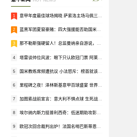
1
意甲年度最佳球场揭晓 萨索洛主场马佩三色城荣耀加冕
2
蓝黑军团夏窗豪赌：四大强援能否助国米重返欧洲之巅？
3
那不勒斯强硬留人！总监曼纳亲自游说，马林放弃黄潜回归母队
4
塔雷谈帅位风波：眼下只认欧冠门票 阿莱格里仍是长期计划核心
5
国米教练席频遭抗议 小法怒斥：榜首就该有榜首的样
6
里程碑之夜！泽林斯基意甲百球盛宴 世界波助攻恰20闪耀梅阿查
7
加图索战前宣言：意大利不惧点球 生死战就要拼个痛快！
8
埃尔纳内斯力挺普利西奇：低迷期助攻彰显价值 首发位置该留给他
9
欧冠次回合裁判出炉！法国名哨巴斯蒂恩执哨拜仁战亚特兰大