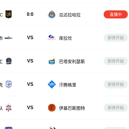
0:0
直播中
C
瓜达拉哈拉
VS
即将开始
市
库拉坎
VS
即将开始
工
巴塔安利瑟斯
VS
即将开始
克
汗腾格里
VS
即将开始
队
伊基巴斯图特