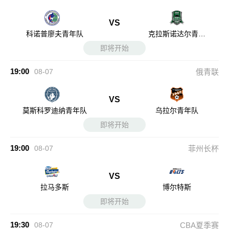
VS
科诺普廖夫青年队
克拉斯诺达尔青年
队
即将开始
19:00
08-07
俄青联
VS
莫斯科罗迪纳青年队
乌拉尔青年队
即将开始
19:00
08-07
菲州长杯
VS
拉马多斯
博尔特斯
即将开始
19:30
08-07
CBA夏季赛