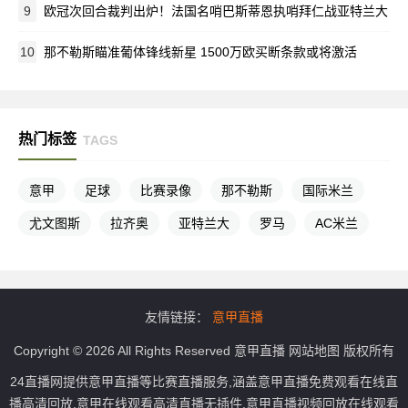
9
欧冠次回合裁判出炉！法国名哨巴斯蒂恩执哨拜仁战亚特兰大
10
那不勒斯瞄准葡体锋线新星 1500万欧买断条款或将激活
热门标签
TAGS
意甲
足球
比赛录像
那不勒斯
国际米兰
尤文图斯
拉齐奥
亚特兰大
罗马
AC米兰
友情链接：
意甲直播
Copyright © 2026 All Rights Reserved
意甲直播
网站地图
版权所有
24直播网提供意甲直播等比赛直播服务,涵盖意甲直播免费观看在线直
播高清回放,意甲在线观看高清直播无插件,意甲直播视频回放在线观看