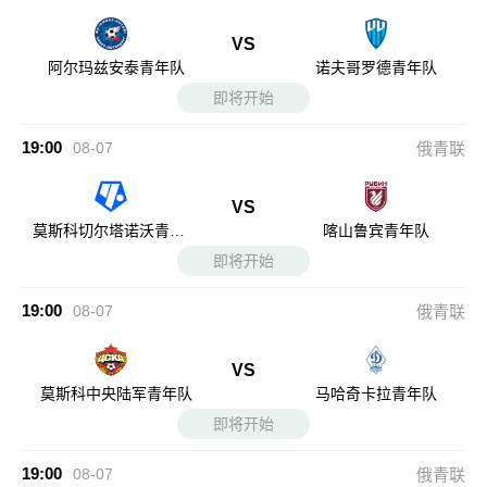
VS
阿尔玛兹安泰青年队
诺夫哥罗德青年队
即将开始
19:00
08-07
俄青联
VS
莫斯科切尔塔诺沃青年
喀山鲁宾青年队
队
即将开始
19:00
08-07
俄青联
VS
莫斯科中央陆军青年队
马哈奇卡拉青年队
即将开始
19:00
08-07
俄青联