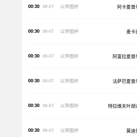
00:30
08-07
以甲图杯
阿卡夏普
00:30
08-07
以甲图杯
麦卡
00:30
08-07
以甲图杯
阿富拉夏普
00:30
08-07
以甲图杯
法萨巴夏普
00:30
08-07
以甲图杯
特拉维夫叶胡
00:30
08-07
以甲图杯
莫迪