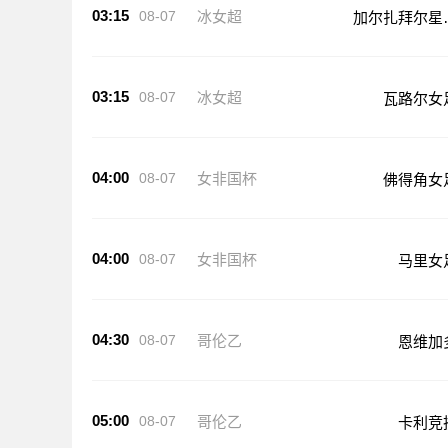
03:15
08-07
冰女超
加尔扎拜尔星
足
03:15
08-07
冰女超
瓦路尔女
04:00
08-07
女非国杯
佛得角女
04:00
08-07
女非国杯
马里女
04:30
08-07
哥伦乙
恩维加
05:00
08-07
哥伦乙
卡利竞