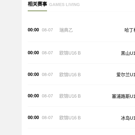
相关赛事
GAMES LIVING
00:00
08-07
瑞典乙
哈丁
00:00
08-07
欧锦U16 B
黑山U1
00:00
08-07
欧锦U16 B
爱尔兰U1
00:00
08-07
欧锦U16 B
塞浦路斯U1
00:00
08-07
欧锦U16 B
冰岛U1