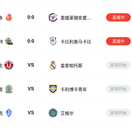
0:0
直播中
多
里雄莱锡安夏普
尔
0:0
直播中
特
卡比利奥马卡比
VS
即将开始
生
皇家帕托斯
VS
即将开始
查
卡利博卡青年
VS
即将开始
克
艾格尔