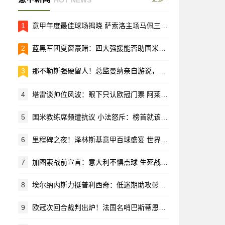
1
意甲年度最佳球场揭晓 萨索洛主场马佩三色城荣耀加冕
2
蓝黑军团夏窗豪赌：四大强援能否助国米重返欧洲之巅？
3
那不勒斯强硬留人！总监曼纳亲自游说，马林放弃黄潜回归母队
4
塔雷谈帅位风波：眼下只认欧冠门票 阿莱格里仍是长期计划核心
5
国米教练席频遭抗议 小法怒斥：榜首就该有榜首的样
6
里程碑之夜！泽林斯基意甲百球盛宴 世界波助攻恰20闪耀梅阿查
7
加图索战前宣言：意大利不惧点球 生死战就要拼个痛快！
8
埃尔纳内斯力挺普利西奇：低迷期助攻彰显价值 首发位置该留给他
9
欧冠次回合裁判出炉！法国名哨巴斯蒂恩执哨拜仁战亚特兰大