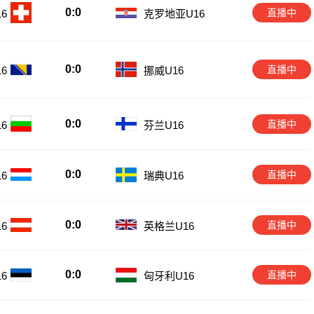
0:0
直播中
6
克罗地亚U16
0:0
直播中
挪威U16
6
0:0
直播中
6
芬兰U16
0:0
直播中
6
瑞典U16
0:0
直播中
6
英格兰U16
0:0
直播中
6
匈牙利U16