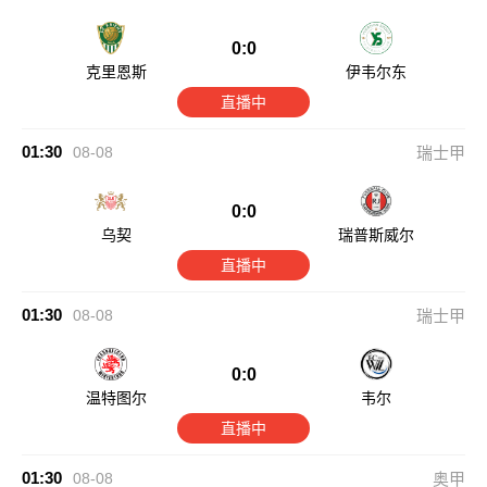
0:0
克里恩斯
伊韦尔东
直播中
01:30
08-08
瑞士甲
0:0
乌契
瑞普斯威尔
直播中
01:30
08-08
瑞士甲
0:0
温特图尔
韦尔
直播中
01:30
08-08
奥甲