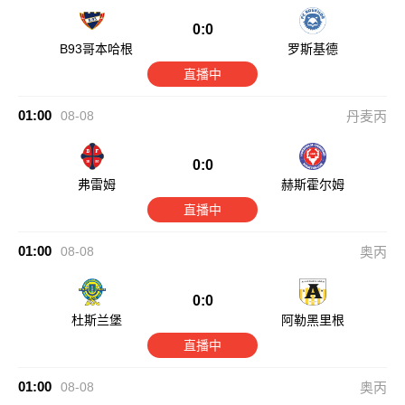
0:0
B93哥本哈根
罗斯基德
直播中
01:00
08-08
丹麦丙
0:0
弗雷姆
赫斯霍尔姆
直播中
01:00
08-08
奥丙
0:0
杜斯兰堡
阿勒黑里根
直播中
01:00
08-08
奥丙