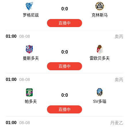
0:0
罗格尼兹
克林斯马
直播中
01:00
08-08
奥丙
0:0
曼斯多夫
雷欧贝多夫
直播中
01:00
08-08
奥丙
0:0
帕多夫
SV多瑙
直播中
01:00
08-08
丹麦乙