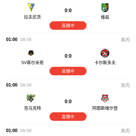
0:0
拉夫尼茨
维兹
直播中
01:00
08-08
奥丙
0:0
SV蒂尔米奇
卡尔斯多夫
直播中
01:00
08-08
奥丙
0:0
克马克特
阿图斯维尔登
直播中
01:00
08-08
奥丙