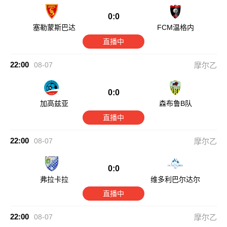
0:0
塞勒蒙斯巴达
FCM温格内
直播中
22:00
08-07
摩尔乙
0:0
加高兹亚
森布鲁B队
直播中
22:00
08-07
摩尔乙
0:0
弗拉卡拉
维多利巴尔达尔
直播中
22:00
08-07
摩尔乙