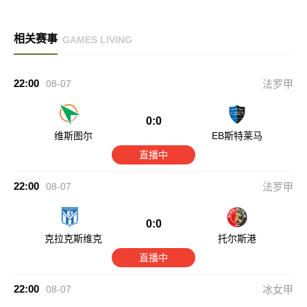
相关赛事
GAMES LIVING
22:00
08-07
法罗甲
0:0
维斯图尔
EB斯特莱马
直播中
22:00
08-07
法罗甲
0:0
克拉克斯维克
托尔斯港
直播中
22:00
08-07
冰女甲