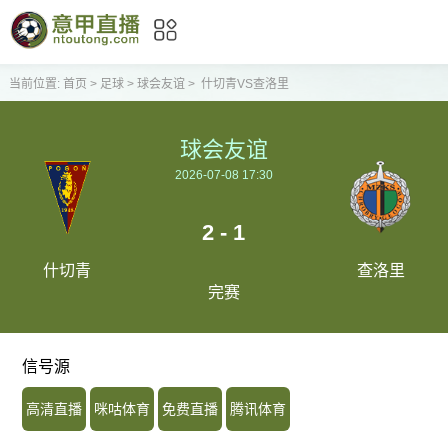
当前位置:
首页
>
足球
>
球会友谊
>
什切青VS查洛里
球会友谊
2026-07-08 17:30
2 - 1
什切青
查洛里
完赛
信号源
高清直播
咪咕体育
免费直播
腾讯体育