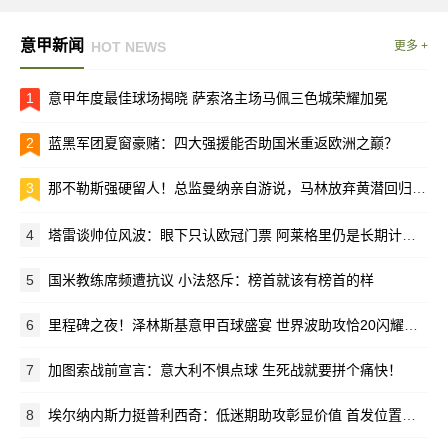
意甲新闻
HOT NEWS
更多 +
1
意甲年度最佳球场揭晓 萨索洛主场马佩三色城荣耀加冕
2
蓝黑军团夏窗豪赌：四大强援能否助国米重返欧洲之巅？
3
那不勒斯强硬留人！总监曼纳亲自游说，马林放弃黄潜回归母队
4
塔雷谈帅位风波：眼下只认欧冠门票 阿莱格里仍是长期计划核心
5
国米教练席频遭抗议 小法怒斥：榜首就该有榜首的样
6
里程碑之夜！泽林斯基意甲百球盛宴 世界波助攻恰20闪耀梅阿查
7
加图索战前宣言：意大利不惧点球 生死战就要拼个痛快！
8
埃尔纳内斯力挺普利西奇：低迷期助攻彰显价值 首发位置该留给他