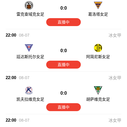
0:0
雷克查域克女足
葛洛塔女足
直播中
22:00
08-07
冰女甲
0:0
廷达斯托尔女足
阿简尼斯女足
直播中
22:00
08-07
冰女甲
0:0
凯夫拉维克女足
胡萨维克女足
直播中
22:00
08-07
冰女甲