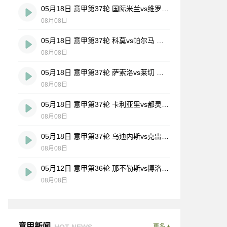
05月18日 意甲第37轮 国际米兰vs维罗纳 全场录像
08月08日
05月18日 意甲第37轮 科莫vs帕尔马 全场录像
08月08日
05月18日 意甲第37轮 萨索洛vs莱切 全场录像
08月08日
05月18日 意甲第37轮 卡利亚里vs都灵 全场录像
08月08日
05月18日 意甲第37轮 乌迪内斯vs克雷莫内塞 全场录像
08月08日
05月12日 意甲第36轮 那不勒斯vs博洛尼亚 全场录像
08月08日
意甲新闻
HOT NEWS
更多 +