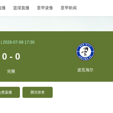
直播
篮球直播
意甲录像
意甲新闻
|
2026-07-08 17:30
0 - 0
波克海尔
完赛
免费直播
腾讯体育