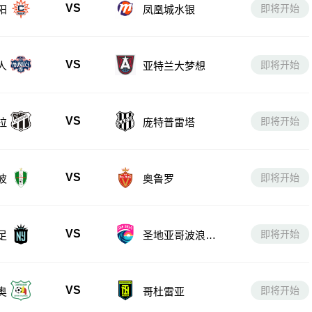
VS
即将开始
阳
凤凰城水银
VS
即将开始
人
亚特兰大梦想
VS
即将开始
拉
庞特普雷塔
VS
即将开始
波
奥鲁罗
VS
即将开始
足
圣地亚哥波浪女
足
VS
即将开始
奥
哥杜雷亚