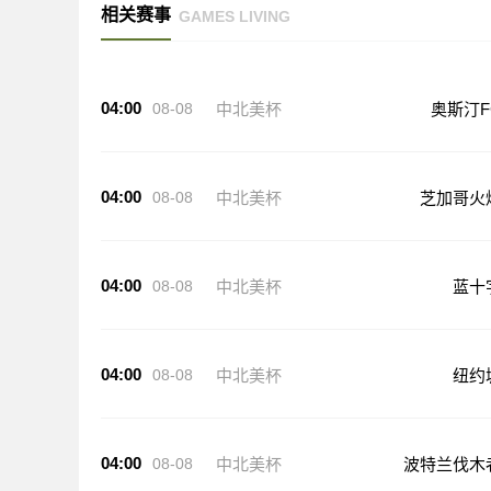
相关赛事
GAMES LIVING
04:00
08-08
中北美杯
奥斯汀F
04:00
08-08
中北美杯
芝加哥火
04:00
08-08
中北美杯
蓝十
04:00
08-08
中北美杯
纽约
04:00
08-08
中北美杯
波特兰伐木