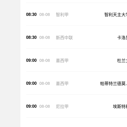
08:30
08-08
智利甲
智利天主大
08:30
08-08
新西中联
卡洛
09:00
08-08
墨西甲
杜兰
09:00
08-08
墨西甲
帕蒂特兰德莫
洛斯
09:00
08-08
尼拉甲
埃斯特