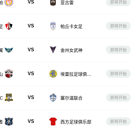
VS
即将开始
帕
亚古雷
VS
即将开始
足
帕丘卡女足
VS
即将开始
翼
金州女武神
VS
即将开始
山
埃雷拉足球俱乐
部
VS
即将开始
C
塞尔温联合
VS
即将开始
者
西方足球俱乐部