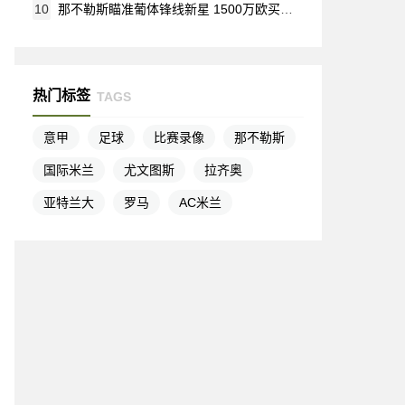
10
那不勒斯瞄准葡体锋线新星 1500万欧买断条款或将激活
热门标签
TAGS
意甲
足球
比赛录像
那不勒斯
国际米兰
尤文图斯
拉齐奥
亚特兰大
罗马
AC米兰