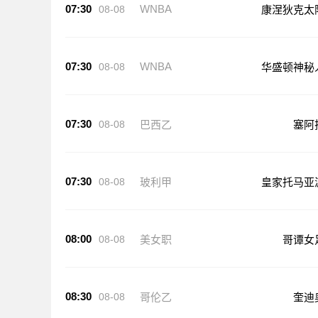
07:30
WNBA
08-08
康涅狄克太
07:30
WNBA
08-08
华盛顿神秘
07:30
08-08
巴西乙
塞阿
07:30
08-08
玻利甲
皇家托马亚
08:00
08-08
美女职
哥谭女
08:30
08-08
哥伦乙
奎迪