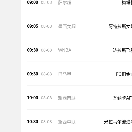
09:00
08-08
萨尔超
梅塔
09:05
08-08
墨西女超
阿特拉斯女
09:30
WNBA
08-08
达拉斯飞
09:30
08-08
巴马甲
FC旧金
10:00
08-08
新西南联
瓦纳卡AF
10:30
08-08
新西中联
米拉马尔流浪