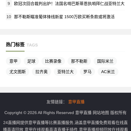
9
欧冠次回合裁判出炉！法国名哨巴斯蒂恩执哨拜仁战亚特兰大
10
那不勒斯瞄准葡体锋线新星 1500万欧买断条款或将激活
热门标签
TAGS
意甲
足球
比赛录像
那不勒斯
国际米兰
尤文图斯
拉齐奥
亚特兰大
罗马
AC米兰
友情链接：
意甲直播
Copyright © 2026 All Rights Reserved
意甲直播
网站地图
版权所有
24直播网提供意甲直播等比赛直播服务,涵盖意甲直播免费观看在线直
播高清回放,意甲在线观看高清直播无插件,意甲直播视频回放在线观看