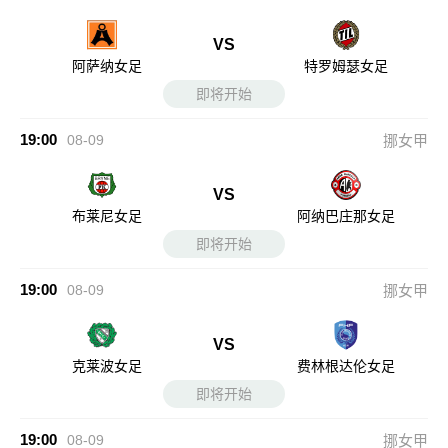
VS
阿萨纳女足
特罗姆瑟女足
即将开始
19:00
08-09
挪女甲
VS
布莱尼女足
阿纳巴庄那女足
即将开始
19:00
08-09
挪女甲
VS
克莱波女足
费林根达伦女足
即将开始
19:00
08-09
挪女甲