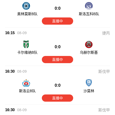
0:0
奥林莫斯B队
斯洛瓦科B队
直播中
16:15
08-09
捷丙
0:0
卡尔维纳B队
乌赫尔斯基
直播中
16:30
08-09
斯伐甲
0:0
斯洛云B队
沙莫林
直播中
16:30
08-09
斯伐甲