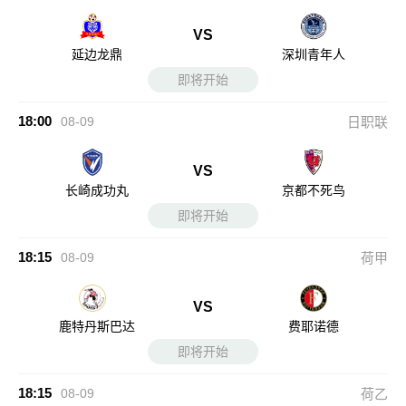
VS
延边龙鼎
深圳青年人
即将开始
18:00
08-09
日职联
VS
长崎成功丸
京都不死鸟
即将开始
18:15
08-09
荷甲
VS
鹿特丹斯巴达
费耶诺德
即将开始
18:15
08-09
荷乙