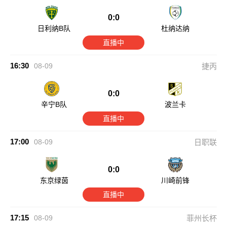
0:0
日利纳B队
杜纳达纳
直播中
16:30
08-09
捷丙
0:0
辛宁B队
波兰卡
直播中
17:00
08-09
日职联
0:0
东京绿茵
川崎前锋
直播中
17:15
08-09
菲州长杯