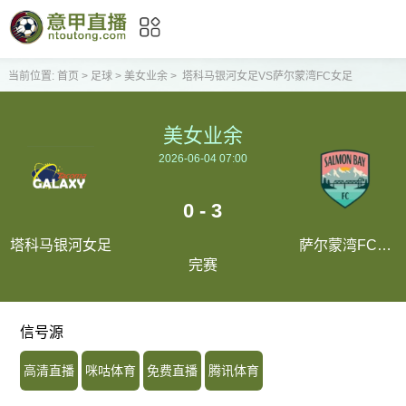
当前位置:
首页
>
足球
>
美女业余
>
塔科马银河女足VS萨尔蒙湾FC女足
美女业余
2026-06-04 07:00
0 - 3
塔科马银河女足
萨尔蒙湾FC女
完赛
足
信号源
高清直播
咪咕体育
免费直播
腾讯体育