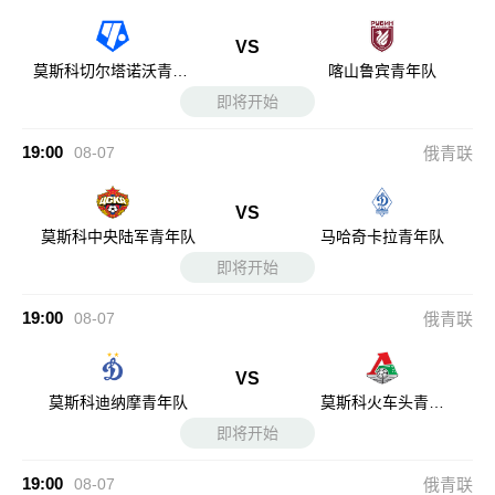
VS
莫斯科切尔塔诺沃青年
喀山鲁宾青年队
队
即将开始
19:00
08-07
俄青联
VS
莫斯科中央陆军青年队
马哈奇卡拉青年队
即将开始
19:00
08-07
俄青联
VS
莫斯科迪纳摩青年队
莫斯科火车头青年
队
即将开始
19:00
08-07
俄青联