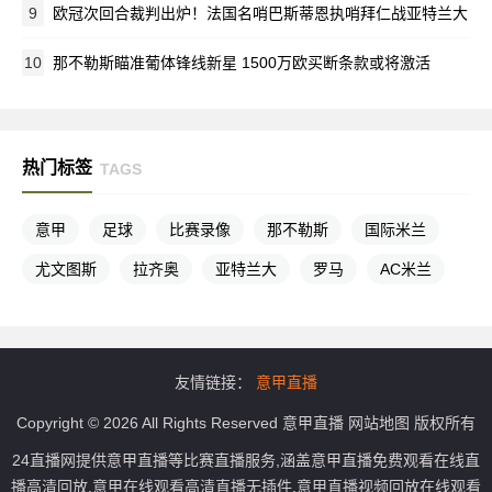
9
欧冠次回合裁判出炉！法国名哨巴斯蒂恩执哨拜仁战亚特兰大
10
那不勒斯瞄准葡体锋线新星 1500万欧买断条款或将激活
热门标签
TAGS
意甲
足球
比赛录像
那不勒斯
国际米兰
尤文图斯
拉齐奥
亚特兰大
罗马
AC米兰
友情链接：
意甲直播
Copyright © 2026 All Rights Reserved
意甲直播
网站地图
版权所有
24直播网提供意甲直播等比赛直播服务,涵盖意甲直播免费观看在线直
播高清回放,意甲在线观看高清直播无插件,意甲直播视频回放在线观看