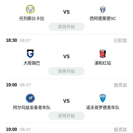
VS
托列斯比卡拉
西阿德莱德SC
即将开始
18:30
08-07
日职联
VS
大阪钢巴
浦和红钻
即将开始
19:00
08-07
俄青联
VS
阿尔玛兹安泰青年队
诺夫哥罗德青年队
即将开始
19:00
08-07
俄青联