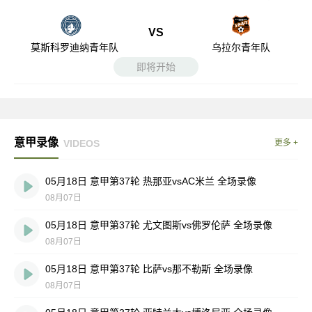
VS
莫斯科罗迪纳青年队
乌拉尔青年队
即将开始
意甲录像
VIDEOS
更多 +
05月18日 意甲第37轮 热那亚vsAC米兰 全场录像
08月07日
05月18日 意甲第37轮 尤文图斯vs佛罗伦萨 全场录像
08月07日
05月18日 意甲第37轮 比萨vs那不勒斯 全场录像
08月07日