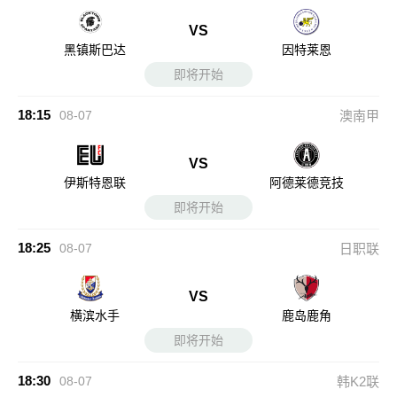
VS
黑镇斯巴达
因特莱恩
即将开始
18:15
08-07
澳南甲
VS
伊斯特恩联
阿德莱德竞技
即将开始
18:25
08-07
日职联
VS
横滨水手
鹿岛鹿角
即将开始
18:30
08-07
韩K2联