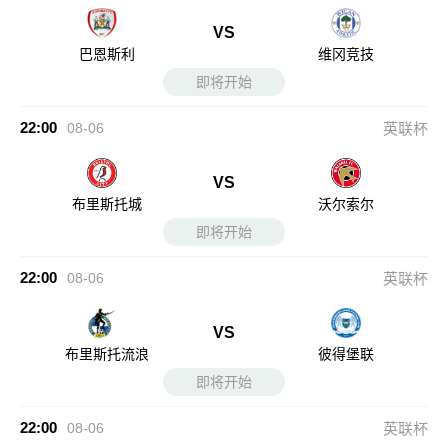
VS
巴恩斯利
维冈竞技
即将开始
22:00
08-06
英联杯
VS
布里斯托城
沃尔索尔
即将开始
22:00
08-06
英联杯
VS
布里斯托流浪
彼得堡联
即将开始
22:00
08-06
英联杯