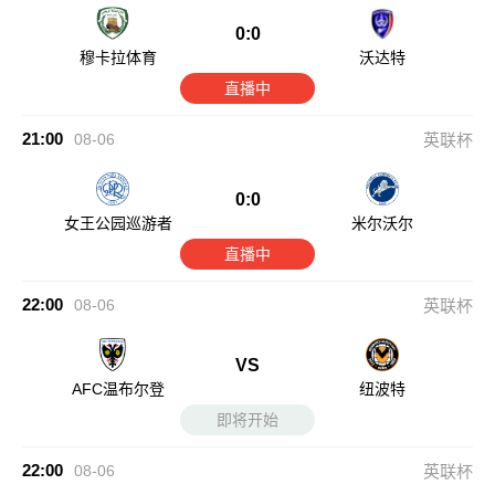
0:0
穆卡拉体育
沃达特
直播中
21:00
08-06
英联杯
0:0
女王公园巡游者
米尔沃尔
直播中
22:00
08-06
英联杯
VS
AFC温布尔登
纽波特
即将开始
22:00
08-06
英联杯