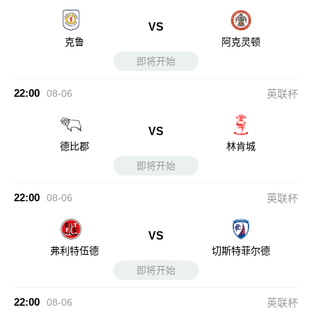
VS
克鲁
阿克灵顿
即将开始
22:00
08-06
英联杯
VS
德比郡
林肯城
即将开始
22:00
08-06
英联杯
VS
弗利特伍德
切斯特菲尔德
即将开始
22:00
08-06
英联杯