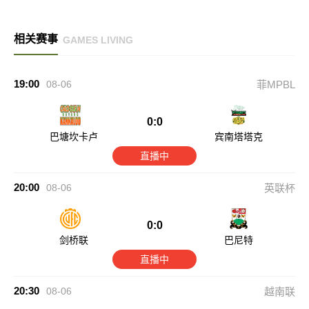
相关赛事
GAMES LIVING
19:00
08-06
菲MPBL
0:0
巴塘坎卡卢
宾南塔塔克
直播中
20:00
08-06
英联杯
0:0
剑桥联
巴尼特
直播中
20:30
08-06
越南联