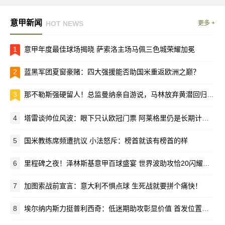
意甲新闻
HOT NEWS
更多 +
1
意甲年度最佳球场揭晓 萨索洛主场马佩三色城荣耀加冕
2
蓝黑军团夏窗豪赌：四大强援能否助国米重返欧洲之巅？
3
那不勒斯强硬留人！总监曼纳亲自游说，马林放弃黄潜回归母队
4
塔雷谈帅位风波：眼下只认欧冠门票 阿莱格里仍是长期计划核心
5
国米教练席频遭抗议 小法怒斥：榜首就该有榜首的样
6
里程碑之夜！泽林斯基意甲百球盛宴 世界波助攻恰20闪耀梅阿查
7
加图索战前宣言：意大利不惧点球 生死战就要拼个痛快！
8
埃尔纳内斯力挺普利西奇：低迷期助攻彰显价值 首发位置该留给他