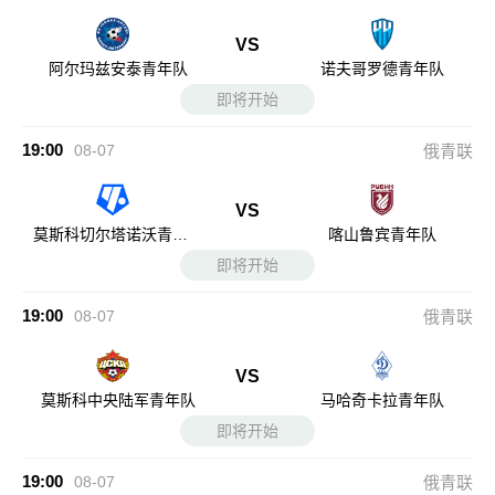
VS
阿尔玛兹安泰青年队
诺夫哥罗德青年队
即将开始
19:00
08-07
俄青联
VS
莫斯科切尔塔诺沃青年
喀山鲁宾青年队
队
即将开始
19:00
08-07
俄青联
VS
莫斯科中央陆军青年队
马哈奇卡拉青年队
即将开始
19:00
08-07
俄青联