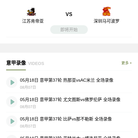
VS
江苏肯帝亚
深圳马可波罗
即将开始
意甲录像
VIDEOS
更多 +
05月18日 意甲第37轮 热那亚vsAC米兰 全场录像
08月07日
05月18日 意甲第37轮 尤文图斯vs佛罗伦萨 全场录像
08月07日
05月18日 意甲第37轮 比萨vs那不勒斯 全场录像
08月07日