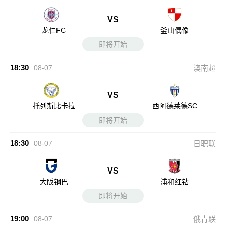
VS
龙仁FC
釜山偶像
即将开始
18:30
08-07
澳南超
VS
托列斯比卡拉
西阿德莱德SC
即将开始
18:30
08-07
日职联
VS
大阪钢巴
浦和红钻
即将开始
19:00
08-07
俄青联