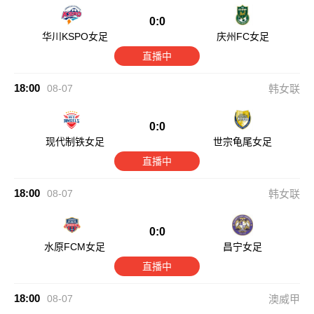
0:0
华川KSPO女足
庆州FC女足
直播中
18:00
08-07
韩女联
0:0
现代制铁女足
世宗龟尾女足
直播中
18:00
08-07
韩女联
0:0
水原FCM女足
昌宁女足
直播中
18:00
08-07
澳威甲