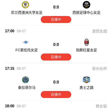
0:0
尼兰西澳洲大学女足
西部足球中心女足
直播中
17:00
08-07
澳西女超
0:0
FC索伦托女足
珀斯红星女足
直播中
17:15
08-07
菲州长杯
0:0
泰拉菲尔马
勇士之路
直播中
18:00
08-07
韩女联