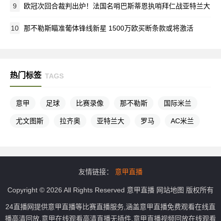
9
欧冠次回合裁判出炉！法国名哨巴斯蒂恩执哨拜仁战亚特兰大
10
那不勒斯瞄准葡体锋线新星 1500万欧买断条款或将激活
热门标签
TAGS
意甲
足球
比赛录像
那不勒斯
国际米兰
尤文图斯
拉齐奥
亚特兰大
罗马
AC米兰
友情链接：
意甲直播
Copyright © 2026 All Rights Reserved
意甲直播
网站地图
版权所有
24直播网提供意甲直播等比赛直播服务,涵盖意甲直播免费观看在线直
播高清回放,意甲在线观看高清直播无插件,意甲直播视频回放在线观看