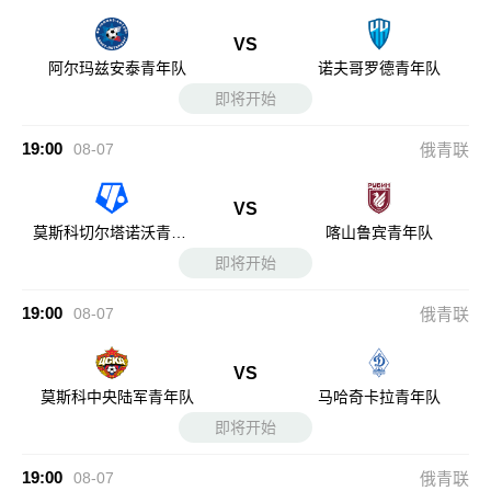
VS
阿尔玛兹安泰青年队
诺夫哥罗德青年队
即将开始
19:00
08-07
俄青联
VS
莫斯科切尔塔诺沃青年
喀山鲁宾青年队
队
即将开始
19:00
08-07
俄青联
VS
莫斯科中央陆军青年队
马哈奇卡拉青年队
即将开始
19:00
08-07
俄青联